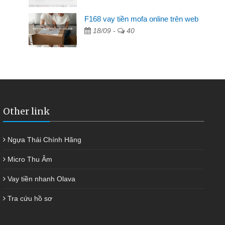
F168 vay tiền mofa online trên web
n hàng không ai cho vay. Trong khi
18/09 -
40
quyết việc riêng, trong 1-2 ngày tôi trả
 giúp tôi kịp thời và nhanh chóng
Other link
Ngựa Thái Chính Hãng
Micro Thu Âm
Vay tiền nhanh Olava
Tra cứu hồ sơ