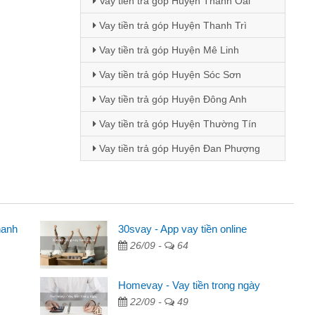
Vay tiền trả góp Huyện Thanh Oai
Vay tiền trả góp Huyện Thanh Trì
Vay tiền trả góp Huyện Mê Linh
Vay tiền trả góp Huyện Sóc Sơn
Vay tiền trả góp Huyện Đông Anh
Vay tiền trả góp Huyện Thường Tín
Vay tiền trả góp Huyện Đan Phượng
hanh
30svay - App vay tiền online
26/09 -
64
 qua quảng cáo trên facebook. Tôi là
g tiền nhà, sinh nhật bạn bè, mà đọc
Homevay - Vay tiền trong ngày
n nên tôi quyết định vay
22/09 -
49