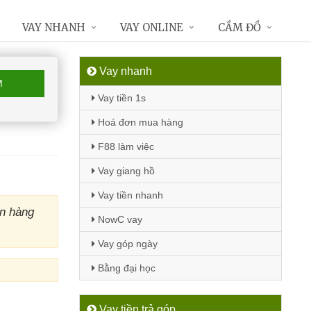
VAY NHANH
VAY ONLINE
CẦM ĐỒ
Vay nhanh
M
Vay tiền 1s
Hoá đơn mua hàng
F88 làm việc
Vay giang hồ
Vay tiền nhanh
ân hàng
NowC vay
Vay góp ngày
Bằng đại học
Vay tiền trả góp