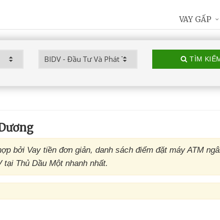
VAY GẤP
TÌM KIẾ
 Dương
ợp bởi Vay tiền đơn giản, danh sách điểm đặt máy ATM ng
V tại Thủ Dầu Một nhanh nhất.