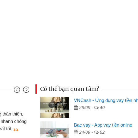
Có thể bạn quan tâm?
VNCash - Ứng dụng vay tiền n
Mai Lan - Sinh viên
28/09 -
40
m cố chiếc xe wave
Tôi biết đến thông
n bằng CMND online
sinh viên nên cần đón
Bac vay - App vay tiền online
 sẽ giới thiệu cho bạn
thấy thủ tục nhanh gọ
24/09 -
52