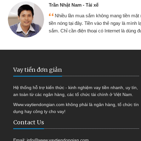
Cấn Văn Lực - Tạp hóa
nh đều vay
Tôi kinh doanh buôn bán nhỏ lẻ
tiếp tục mua
hàng, nhờ biết đến website qua bạn 
ợc
quyết được công việc của mình 
Vay tiền đơn giản
Hệ thống hỗ trợ kiến thức - kinh nghiệm vay tiền nhanh, uy tín,
an toàn từ các ngân hàng, các tổ chức tài chính ở Việt Nam.
Www.vaytiendongian.com không phải là ngân hàng, tổ chức tín
dụng hay công ty cho vay!
Contact Us
Email:
info@www.vaytiendongian.com