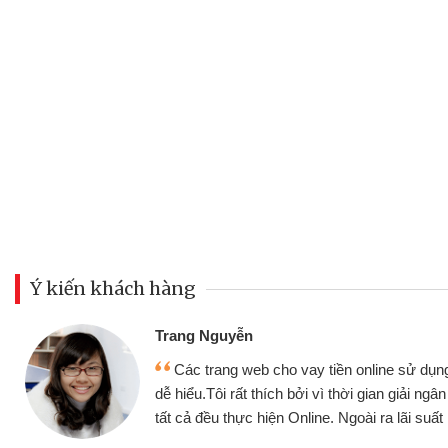
Ý kiến khách hàng
Đoàn Hữu Cảnh
Mình cần tiền gấp nên định cầ
ân thiện,
nhưng thật may đã có gói vay tiề
nhanh chóng
không cần gặp mặt nên rất tiện lợi,
 tốt
bè biết