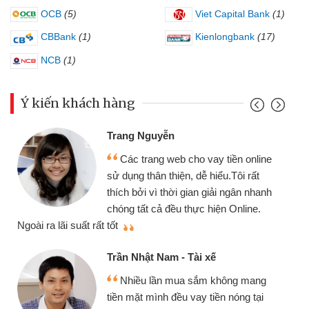
OCB
(5)
Viet Capital Bank
(1)
CBBank
(1)
Kienlongbank
(17)
NCB
(1)
Ý kiến khách hàng
Đoàn H
rang Nguyễn
Mình 
Các trang web cho vay tiền online
chiếc x
ử dụng thân thiện, dễ hiểu.Tôi rất
gói vay
hích bởi vì thời gian giải ngân nhanh
cần gặp 
hóng tất cả đều thực hiện Online.
thiệu cho bạn bè biết
ốt
Cấn Văn
rần Nhật Nam - Tài xế
Tôi k
Nhiều lần mua sắm không mang
nhiều lú
iền mặt mình đều vay tiền nóng tại
đến webs