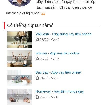
ây. Tiền vào thẻ ngay là mình lại tiếp
đã giải 
ục mua sắm. Chỉ cần điện thoại có
mình nhanh chóng
c
Có thể bạn quan tâm?
VNCash - Ứng dụng vay tiền nhanh
28/09 -
40
30svay - App vay tiền online
26/09 -
64
Bac vay - App vay tiền online
24/09 -
52
Homevay - Vay tiền trong ngày
22/09 -
49