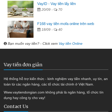
VayID - Vay tiền lấy liền
20/09 -
70
F168 vay tiền mofa online trên web
18/09 -
40
Bạn muốn vay tiền? - Click xem
Vay tiền Online
Vay tiền đơn giản
Hệ thống hỗ trợ kiến thức - kinh nghiệm vay tiền nhanh, uy tín, an
toàn từ các ngân hàng, các tổ chức tài chính ở Việt Nam.
Www.vaytiendongian.com không phải là ngân hàng, tổ chức tín
dụng hay công ty cho vay!
Contact Us