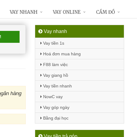
VAY NHANH
VAY ONLINE
CẦM ĐỒ
Vay nhanh
M
Vay tiền 1s
Hoá đơn mua hàng
F88 làm việc
Vay giang hồ
Vay tiền nhanh
ngân hàng
NowC vay
Vay góp ngày
Bằng đại học
Vay tiền trả góp