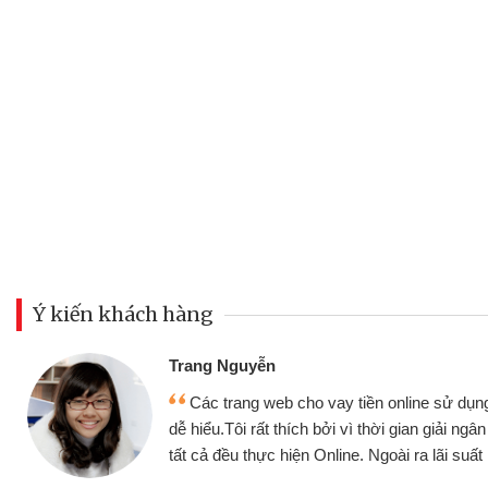
Ý kiến khách hàng
Đoàn Hữu Cảnh
Mình cần tiền gấp nên định cầm cố chiếc
nhưng thật may đã có gói vay tiền bằng CM
g
không cần gặp mặt nên rất tiện lợi, sẽ giới t
bè biết