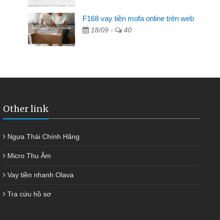
F168 vay tiền mofa online trên web
ng ai cho vay. Trong khi
18/09 -
40
riêng, trong 1-2 ngày tôi trả
kịp thời và nhanh chóng
Other link
Ngựa Thái Chính Hãng
Micro Thu Âm
Vay tiền nhanh Olava
Tra cứu hồ sơ