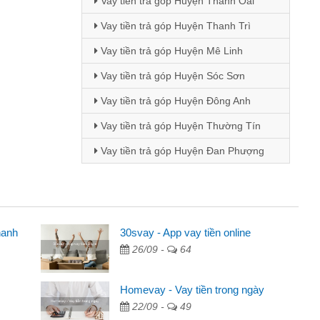
Vay tiền trả góp Huyện Thanh Oai
Vay tiền trả góp Huyện Thanh Trì
Vay tiền trả góp Huyện Mê Linh
Vay tiền trả góp Huyện Sóc Sơn
Vay tiền trả góp Huyện Đông Anh
Vay tiền trả góp Huyện Thường Tín
Vay tiền trả góp Huyện Đan Phượng
hanh
30svay - App vay tiền online
26/09 -
64
cáo trên facebook. Tôi là
, sinh nhật bạn bè, mà đọc
Homevay - Vay tiền trong ngày
quyết định vay
22/09 -
49