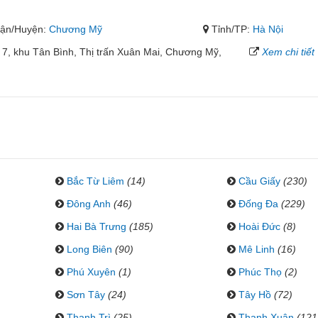
ận/Huyện:
Chương Mỹ
Tỉnh/TP:
Hà Nội
ổ 7, khu Tân Bình, Thị trấn Xuân Mai, Chương Mỹ,
Xem chi tiết
Bắc Từ Liêm
(14)
Cầu Giấy
(230)
Đông Anh
(46)
Đống Đa
(229)
Hai Bà Trưng
(185)
Hoài Đức
(8)
Long Biên
(90)
Mê Linh
(16)
Phú Xuyên
(1)
Phúc Thọ
(2)
Sơn Tây
(24)
Tây Hồ
(72)
Thanh Trì
(25)
Thanh Xuân
(121