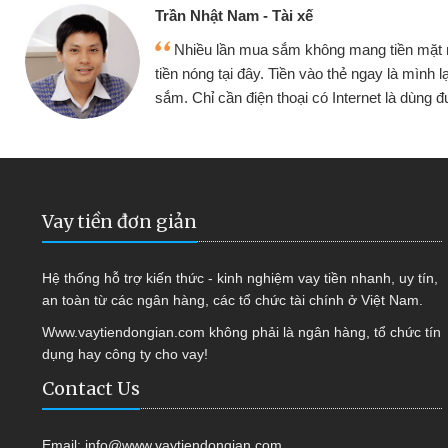
Cấn Văn Lực - Tạp hóa
y
Tôi kinh doanh buôn bán nhỏ lẻ nhiều lúc
a
hàng, nhờ biết đến website qua bạn bè giới thi
quyết được công việc của mình nhanh chón
Vay tiền đơn giản
Hệ thống hỗ trợ kiến thức - kinh nghiệm vay tiền nhanh, uy tín,
an toàn từ các ngân hàng, các tổ chức tài chính ở Việt Nam.
Www.vaytiendongian.com không phải là ngân hàng, tổ chức tín
dụng hay công ty cho vay!
Contact Us
Email:
info@www.vaytiendongian.com