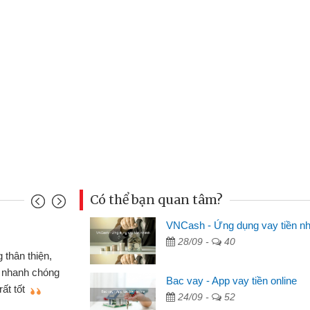
Có thể bạn quan tâm?
VNCash - Ứng dụng vay tiền n
Mai Lan - Sinh viên
28/09 -
40
 xe wave
Tôi biết đến thông qua quảng 
ND online
sinh viên nên cần đóng tiền nhà
Bac vay - App vay tiền online
hiệu cho bạn
thấy thủ tục nhanh gọn nên tôi 
24/09 -
52