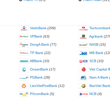
VietinBank
(209)
Techcomban
VPBank
(63)
Agribank
(27
DongA Bank
(77)
NASB
(15)
TP Bank
(22)
MB Bank
(12
ABBank
(10)
SCB
(10)
OceanBank
(17)
Viet Capital 
PGBank
(28)
Nam A Bank
LienVietPostBank
(12)
BaoViet Ban
PVcomBank
(5)
NCB
(4)