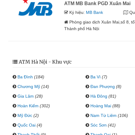
ATM MB Bank PGD Xuân Mai
Ký hiệu:
MB Bank
Qu
Phòng giao dịch Xuân Mai,số 8, t
Thành phố Hà Nội
ATM Hà Nội - Khu vực
Ba Đình
(184)
Ba Vì
(7)
Chương Mỹ
(14)
Đan Phượng
(8)
Gia Lâm
(28)
Hà Đông
(81)
Hoàn Kiếm
(302)
Hoàng Mai
(88)
Mỹ Đức
(2)
Nam Từ Liêm
(106)
Quốc Oai
(4)
Sóc Sơn
(41)
Thạch Thất
(9)
Thanh Oai
(1)