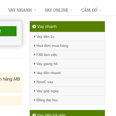
VAY NHANH
VAY ONLINE
CẦM ĐỒ
Vay nhanh
M
Vay tiền 1s
Hoá đơn mua hàng
F88 làm việc
Vay giang hồ
Vay tiền nhanh
ân hàng MB
NowC vay
Vay góp ngày
Bằng đại học
Vay tiền trả góp