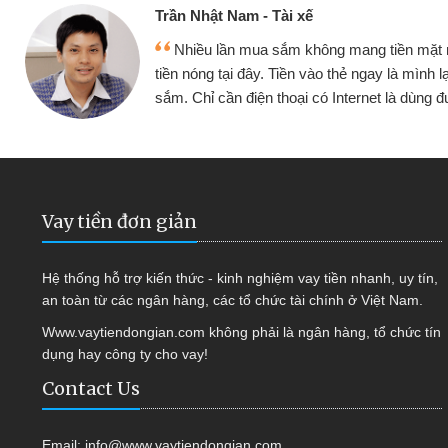
Cấn Văn Lực - Tạp hóa
 mình đều vay
Tôi kinh doanh buôn bán nhỏ 
ại tiếp tục mua
hàng, nhờ biết đến website qua b
 được
quyết được công việc của mìn
Vay tiền đơn giản
Hệ thống hỗ trợ kiến thức - kinh nghiệm vay tiền nhanh, uy tín,
an toàn từ các ngân hàng, các tổ chức tài chính ở Việt Nam.
Www.vaytiendongian.com không phải là ngân hàng, tổ chức tín
dụng hay công ty cho vay!
Contact Us
Email:
info@www.vaytiendongian.com