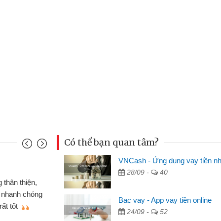
Có thể bạn quan tâm?
VNCash - Ứng dụng vay tiền n
Mai Lan - Sinh vi
28/09 -
40
cầm cố chiếc xe wave
Tôi biết đến thô
tiền bằng CMND online
sinh viên nên cần 
Bac vay - App vay tiền online
ợi, sẽ giới thiệu cho bạn
thấy thủ tục nhanh
24/09 -
52