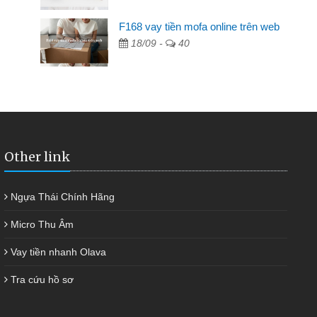
F168 vay tiền mofa online trên web
ngân hàng không ai cho vay. Trong khi
18/09 -
40
ải quyết việc riêng, trong 1-2 ngày tôi trả
đã giúp tôi kịp thời và nhanh chóng
Other link
Ngựa Thái Chính Hãng
Micro Thu Âm
Vay tiền nhanh Olava
Tra cứu hồ sơ