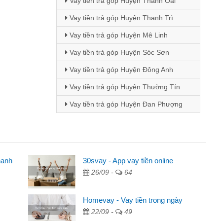
Vay tiền trả góp Huyện Thanh Oai
Vay tiền trả góp Huyện Thanh Trì
Vay tiền trả góp Huyện Mê Linh
Vay tiền trả góp Huyện Sóc Sơn
Vay tiền trả góp Huyện Đông Anh
Vay tiền trả góp Huyện Thường Tín
Vay tiền trả góp Huyện Đan Phượng
hanh
ên
30svay - App vay tiền online
26/09 -
64
ng qua quảng cáo trên facebook. Tôi là
đóng tiền nhà, sinh nhật bạn bè, mà đọc
Homevay - Vay tiền trong ngày
 gọn nên tôi quyết định vay
22/09 -
49