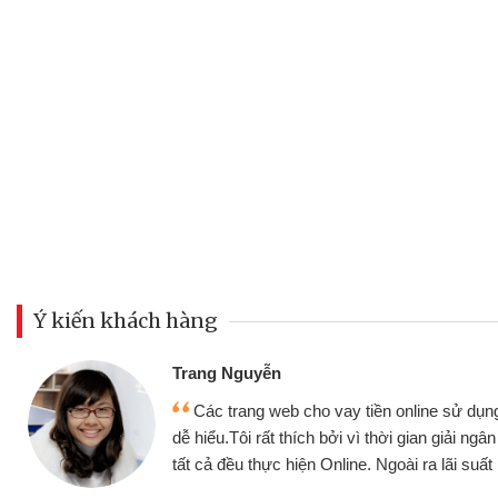
Ý kiến khách hàng
Đoàn Hữu Cảnh
Mình cần tiền gấp nên định 
 thân thiện,
nhưng thật may đã có gói vay 
ân nhanh chóng
không cần gặp mặt nên rất tiện l
rất tốt
bè biết