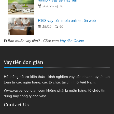
VayID - Vay tiền lấy liền
20/09 -
70
F168 vay tiền mofa online trên web
18/09 -
40
Bạn muốn vay tiền? - Click xem
Vay tiền Online
Vay tiền đơn giản
Hệ thống hỗ trợ kiến thức - kinh nghiệm vay tiền nhanh, uy tín, an
toàn từ các ngân hàng, các tổ chức tài chính ở Việt Nam.
Www.vaytiendongian.com không phải là ngân hàng, tổ chức tín
dụng hay công ty cho vay!
Contact Us