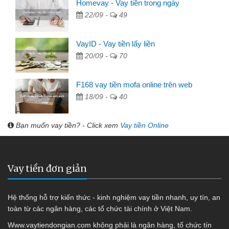
Homevay - Vay tiền trong ngày
22/09 -
49
VayID - Vay tiền lấy liền
20/09 -
70
F168 vay tiền mofa online trên web
18/09 -
40
Bạn muốn vay tiền? - Click xem
Vay tiền Online
Vay tiền đơn giản
Hệ thống hỗ trợ kiến thức - kinh nghiệm vay tiền nhanh, uy tín, an
toàn từ các ngân hàng, các tổ chức tài chính ở Việt Nam.
Www.vaytiendongian.com không phải là ngân hàng, tổ chức tín