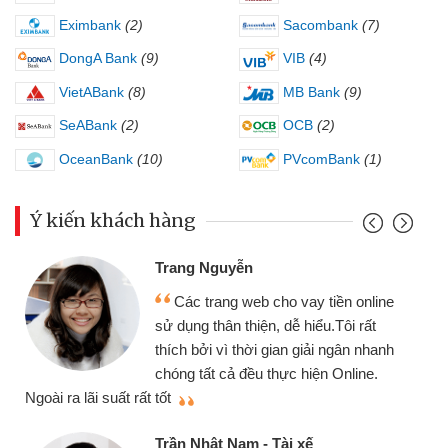
Eximbank
(2)
Sacombank
(7)
DongA Bank
(9)
VIB
(4)
VietABank
(8)
MB Bank
(9)
SeABank
(2)
OCB
(2)
OceanBank
(10)
PVcomBank
(1)
Ý kiến khách hàng
Trang Nguyễn
Các trang web cho vay tiền online
sử dụng thân thiện, dễ hiểu.Tôi rất
thích bởi vì thời gian giải ngân nhanh
chóng tất cả đều thực hiện Online.
thi
Ngoài ra lãi suất rất tốt
Trần Nhật Nam - Tài xế