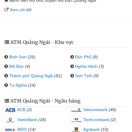
Bệnh viện Mộ Đức,huyện Mộ Đức,Quảng Ngãi
Xem chi tiết
ATM Quảng Ngãi - Khu vực
Bình Sơn
(26)
Đức Phổ
(9)
Mộ Đức
(4)
Nghĩa Hành
(3)
Thành phố Quảng Ngãi
(81)
Sơn Tịnh
(9)
Tư Nghĩa
(14)
ATM Quảng Ngãi - Ngân hàng
ACB
(2)
Vietcombank
(46)
VietinBank
(18)
Techcombank
(2)
BIDV
(14)
Agribank
(10)