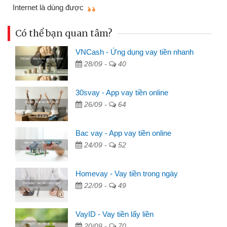
mì
Internet là dùng được
Có thể bạn quan tâm?
VNCash - Ứng dụng vay tiền nhanh
28/09 -
40
30svay - App vay tiền online
26/09 -
64
Bac vay - App vay tiền online
24/09 -
52
Homevay - Vay tiền trong ngày
22/09 -
49
VayID - Vay tiền lấy liền
20/09 -
70