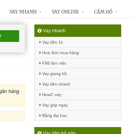
VAY NHANH
VAY ONLINE
CẦM ĐỒ
Vay nhanh
M
Vay tiền 1s
Hoá đơn mua hàng
F88 làm việc
Vay giang hồ
Vay tiền nhanh
gân hàng
NowC vay
Vay góp ngày
Bằng đại học
Vay tiền trả góp