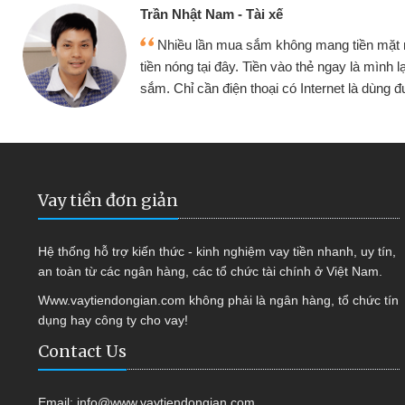
Cấn Văn Lực - Tạp hóa
nh đều vay
Tôi kinh doanh buôn bán nhỏ lẻ
tiếp tục mua
hàng, nhờ biết đến website qua bạn 
ợc
quyết được công việc của mình 
Vay tiền đơn giản
Hệ thống hỗ trợ kiến thức - kinh nghiệm vay tiền nhanh, uy tín,
an toàn từ các ngân hàng, các tổ chức tài chính ở Việt Nam.
Www.vaytiendongian.com không phải là ngân hàng, tổ chức tín
dụng hay công ty cho vay!
Contact Us
Email:
info@www.vaytiendongian.com