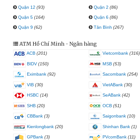
Quận 12
(93)
Quận 2
(86)
Quận 5
(164)
Quận 6
(86)
Quận 9
(62)
Tân Bình
(267)
ATM Hồ Chí Minh - Ngân hàng
ACB
(201)
Vietcombank
(316)
BIDV
(150)
MSB
(53)
Eximbank
(92)
Sacombank
(254)
VIB
(30)
VietABank
(30)
HSBC
(14)
SeABank
(42)
SHB
(20)
OCB
(51)
CBBank
(3)
Saigonbank
(10)
Kienlongbank
(20)
Shinhan Bank
(1)
GPBank
(3)
PVcomBank
(11)