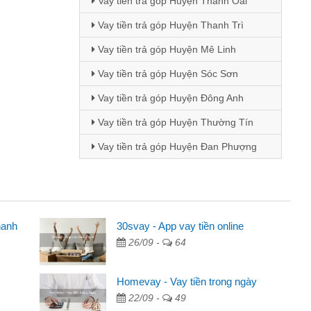
Vay tiền trả góp Huyện Thanh Oai
Vay tiền trả góp Huyện Thanh Trì
Vay tiền trả góp Huyện Mê Linh
Vay tiền trả góp Huyện Sóc Sơn
Vay tiền trả góp Huyện Đông Anh
Vay tiền trả góp Huyện Thường Tín
Vay tiền trả góp Huyện Đan Phượng
hanh
30svay - App vay tiền online
26/09 -
64
 qua quảng cáo trên facebook. Tôi là
g tiền nhà, sinh nhật bạn bè, mà đọc
Homevay - Vay tiền trong ngày
n nên tôi quyết định vay
22/09 -
49