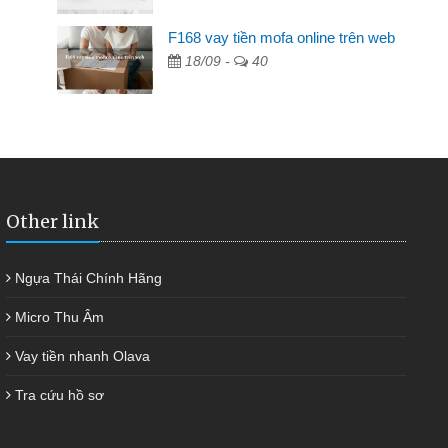
F168 vay tiền mofa online trên web
n hàng không ai cho vay. Trong khi
18/09 -
40
quyết việc riêng, trong 1-2 ngày tôi trả
 giúp tôi kịp thời và nhanh chóng
Other link
Ngựa Thái Chính Hãng
Micro Thu Âm
Vay tiền nhanh Olava
Tra cứu hồ sơ