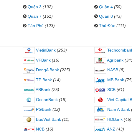
Quận 3
(192)
Quận 4
(50)
Quận 7
(151)
Quận 8
(43)
Tân Phú
(123)
Thủ Đức
(111)
VietinBank
(253)
Techcomban
VPBank
(16)
Agribank
(34
DongA Bank
(225)
NASB
(8)
TP Bank
(14)
MB Bank
(75
ABBank
(25)
SCB
(61)
OceanBank
(18)
Viet Capital 
PGBank
(12)
Nam A Bank
BaoViet Bank
(11)
HDBank
(45)
NCB
(16)
ANZ
(43)