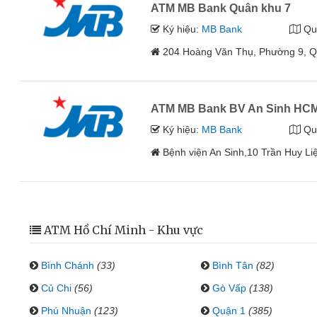
ATM MB Bank Quân khu 7
Ký hiệu:
MB Bank
Qu
204 Hoàng Văn Thụ, Phường 9, Q
ATM MB Bank BV An Sinh HC
Ký hiệu:
MB Bank
Qu
Bệnh viện An Sinh,10 Trần Huy L
ATM Hồ Chí Minh - Khu vực
Bình Chánh
(33)
Bình Tân
(82)
Củ Chi
(56)
Gò Vấp
(138)
Phú Nhuận
(123)
Quận 1
(385)