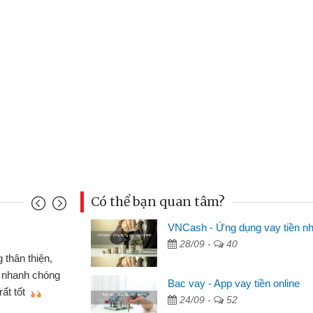
Có thể bạn quan tâm?
VNCash - Ứng dụng vay tiền n
Mai Lan - Sinh viên
28/09 -
40
m cố chiếc xe wave
Tôi biết đến thông
n bằng CMND online
sinh viên nên cần đón
Bac vay - App vay tiền online
 sẽ giới thiệu cho bạn
thấy thủ tục nhanh gọ
24/09 -
52