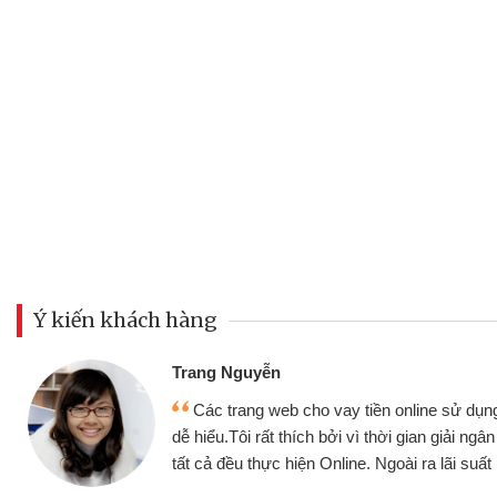
Ý kiến khách hàng
Đoàn Hữu Cảnh
Mình cần tiền gấp nên định cầ
ân thiện,
nhưng thật may đã có gói vay tiề
nhanh chóng
không cần gặp mặt nên rất tiện lợi,
 tốt
bè biết