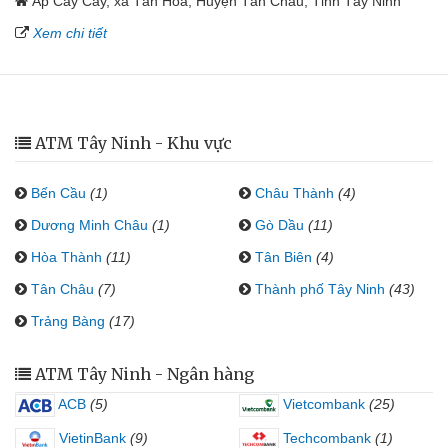
Ấp Cây Cầy, xã Tân Hòa, Huyện Tân Châu, Tỉnh Tây Ninh
Xem chi tiết
ATM Tây Ninh - Khu vực
Bến Cầu
(1)
Châu Thành
(4)
Dương Minh Châu
(1)
Gò Dầu
(11)
Hòa Thành
(11)
Tân Biên
(4)
Tân Châu
(7)
Thành phố Tây Ninh
(43)
Trảng Bàng
(17)
ATM Tây Ninh - Ngân hàng
ACB
(5)
Vietcombank
(25)
VietinBank
(9)
Techcombank
(1)