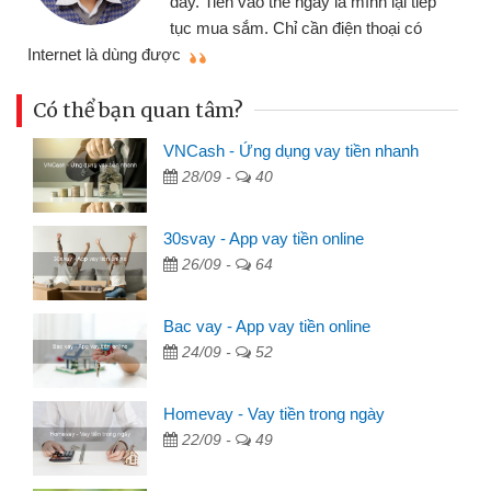
ây. Tiền vào thẻ ngay là mình lại tiếp
đã giải 
ục mua sắm. Chỉ cần điện thoại có
mình nhanh chóng
c
Có thể bạn quan tâm?
VNCash - Ứng dụng vay tiền nhanh
28/09 -
40
30svay - App vay tiền online
26/09 -
64
Bac vay - App vay tiền online
24/09 -
52
Homevay - Vay tiền trong ngày
22/09 -
49