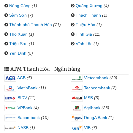
Nông Cống
(1)
Quảng Xương
(4)
Sầm Sơn
(7)
Thạch Thành
(1)
Thành phố Thanh Hóa
(71)
Thiệu Hóa
(1)
Thọ Xuân
(1)
Tĩnh Gia
(11)
Triệu Sơn
(1)
Vĩnh Lộc
(1)
Yên Định
(5)
ATM Thanh Hóa - Ngân hàng
ACB
(5)
Vietcombank
(29)
VietinBank
(11)
Techcombank
(2)
BIDV
(11)
MSB
(3)
VPBank
(4)
Agribank
(23)
Sacombank
(10)
DongA Bank
(1)
NASB
(1)
VIB
(7)