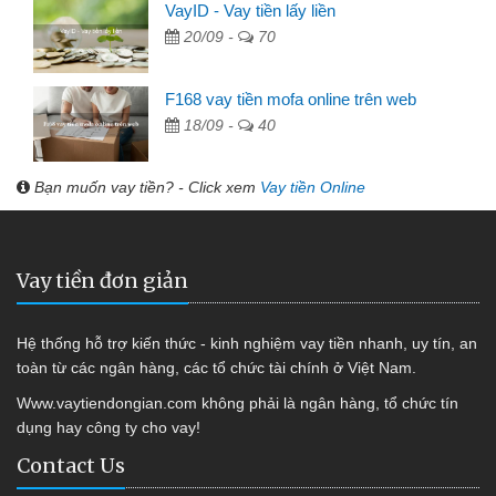
VayID - Vay tiền lấy liền
20/09 -
70
F168 vay tiền mofa online trên web
18/09 -
40
Bạn muốn vay tiền? - Click xem
Vay tiền Online
Vay tiền đơn giản
Hệ thống hỗ trợ kiến thức - kinh nghiệm vay tiền nhanh, uy tín, an
toàn từ các ngân hàng, các tổ chức tài chính ở Việt Nam.
Www.vaytiendongian.com không phải là ngân hàng, tổ chức tín
dụng hay công ty cho vay!
Contact Us