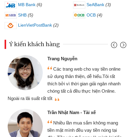
MB Bank
(6)
SeABank
(3)
SHB
(5)
OCB
(4)
LienVietPostBank
(2)
Ý kiến khách hàng
Đoàn H
rang Nguyễn
Mình 
Các trang web cho vay tiền online
chiếc x
ử dụng thân thiện, dễ hiểu.Tôi rất
gói vay
hích bởi vì thời gian giải ngân nhanh
cần gặp 
hóng tất cả đều thực hiện Online.
thiệu cho bạn bè biết
ốt
Cấn Văn
rần Nhật Nam - Tài xế
Tôi k
Nhiều lần mua sắm không mang
nhiều lú
iền mặt mình đều vay tiền nóng tại
đến webs