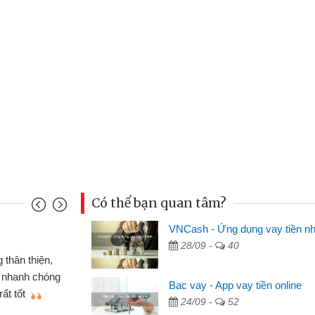
Có thể bạn quan tâm?
VNCash - Ứng dụng vay tiền n
Mai Lan - Sinh viên
28/09 -
40
 chiếc xe wave
Tôi biết đến thông qua
ng CMND online
sinh viên nên cần đóng ti
Bac vay - App vay tiền online
giới thiệu cho bạn
thấy thủ tục nhanh gọn nê
24/09 -
52