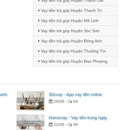
Vay tiền trả góp Huyện Thanh Oai
Vay tiền trả góp Huyện Thanh Trì
Vay tiền trả góp Huyện Mê Linh
Vay tiền trả góp Huyện Sóc Sơn
Vay tiền trả góp Huyện Đông Anh
Vay tiền trả góp Huyện Thường Tín
Vay tiền trả góp Huyện Đan Phượng
hanh
30svay - App vay tiền online
26/09 -
64
 quảng cáo trên facebook. Tôi là
ền nhà, sinh nhật bạn bè, mà đọc
Homevay - Vay tiền trong ngày
n tôi quyết định vay
22/09 -
49