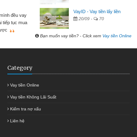
Lâm Minh Chánh
VayID - Vay tiền lấy liền
Mất 2 tuần các ngân hà
20/09 -
70
ều lúc cần vốn nhập
cần có 2 triệu để giải quyế
ới thiệu tôi đã giải
được thôi. Cảm ơn đã giú
h chóng
Bạn muốn vay tiền? - Click xem
Vay tiền Online
Category
Vay tiền Online
Vay tiền Không Lãi Suất
Kiểm tra nợ xấu
Liên hệ