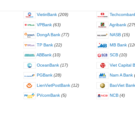
VietinBank
(209)
Techcomban
VPBank
(63)
Agribank
(27
DongA Bank
(77)
NASB
(15)
TP Bank
(22)
MB Bank
(12
ABBank
(10)
SCB
(10)
OceanBank
(17)
Viet Capital 
PGBank
(28)
Nam A Bank
LienVietPostBank
(12)
BaoViet Ban
PVcomBank
(5)
NCB
(4)