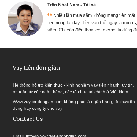
Cấn Văn Lực - Tạp hóa
ều vay
Tôi kinh doanh buôn bán nhỏ lẻ nhi
 tục mua
hàng, nhờ biết đến website qua bạn bè gi
quyết được công việc của mình nhan
Vay tiền đơn giản
Hệ thống hỗ trợ kiến thức - kinh nghiệm vay tiền nhanh, uy tín,
an toàn từ các ngân hàng, các tổ chức tài chính ở Việt Nam.
Www.vaytiendongian.com không phải là ngân hàng, tổ chức tín
dụng hay công ty cho vay!
Contact Us
Email:
info@www.vaytiendongian.com