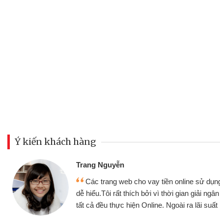
Ý kiến khách hàng
Đoàn Hữu Cảnh
Mình cần tiền gấp nên định cầm cố
hiện,
nhưng thật may đã có gói vay tiền bằ
h chóng
không cần gặp mặt nên rất tiện lợi, sẽ 
bè biết