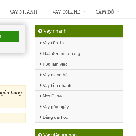
VAY NHANH
VAY ONLINE
CẦM ĐỒ
Vay nhanh
M
Vay tiền 1s
Hoá đơn mua hàng
F88 làm việc
Vay giang hồ
Vay tiền nhanh
ngân hàng
NowC vay
Vay góp ngày
Bằng đại học
Vay tiền trả góp