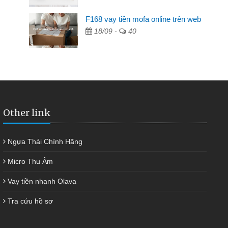
F168 vay tiền mofa online trên web
ng không ai cho vay. Trong khi
18/09 -
40
t việc riêng, trong 1-2 ngày tôi trả
p tôi kịp thời và nhanh chóng
Other link
Ngựa Thái Chính Hãng
Micro Thu Âm
Vay tiền nhanh Olava
Tra cứu hồ sơ