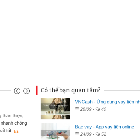
Có thể bạn quan tâm?
VNCash - Ứng dụng vay tiền n
Mai Lan - Sinh vi
28/09 -
40
cầm cố chiếc xe wave
Tôi biết đến thô
tiền bằng CMND online
sinh viên nên cần 
Bac vay - App vay tiền online
ợi, sẽ giới thiệu cho bạn
thấy thủ tục nhanh
24/09 -
52