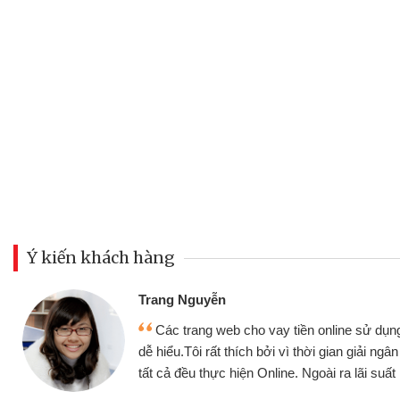
Ý kiến khách hàng
Đoàn Hữu Cảnh
Mình cần tiền gấp nên định 
 thân thiện,
nhưng thật may đã có gói vay 
ân nhanh chóng
không cần gặp mặt nên rất tiện l
rất tốt
bè biết