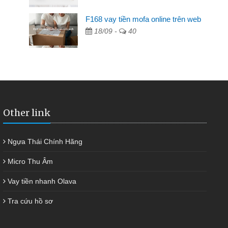
F168 vay tiền mofa online trên web
ngân hàng không ai cho vay. Trong khi
18/09 -
40
ải quyết việc riêng, trong 1-2 ngày tôi trả
đã giúp tôi kịp thời và nhanh chóng
Other link
Ngựa Thái Chính Hãng
Micro Thu Âm
Vay tiền nhanh Olava
Tra cứu hồ sơ