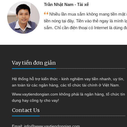
Cấn Văn Lực - Tạp hóa
 mình đều vay
Tôi kinh doanh buôn bán nhỏ 
ại tiếp tục mua
hàng, nhờ biết đến website qua b
 được
quyết được công việc của mìn
Vay tiền đơn giản
Hệ thống hỗ trợ kiến thức - kinh nghiệm vay tiền nhanh, uy tín,
an toàn từ các ngân hàng, các tổ chức tài chính ở Việt Nam.
Www.vaytiendongian.com không phải là ngân hàng, tổ chức tín
dụng hay công ty cho vay!
Contact Us
Email:
info@www.vaytiendongian.com