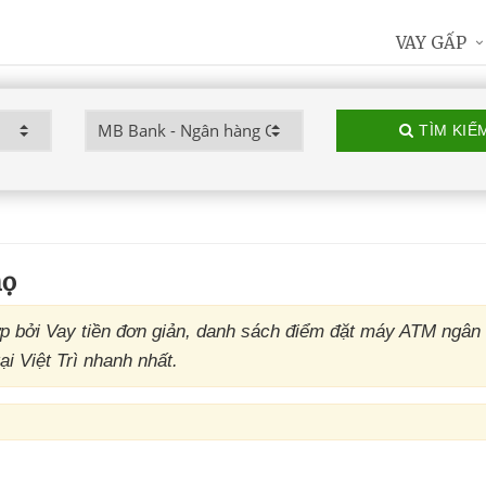
VAY GẤP
TÌM KIẾ
họ
ợp bởi Vay tiền đơn giản, danh sách điểm đặt máy ATM ngâ
ại Việt Trì nhanh nhất.