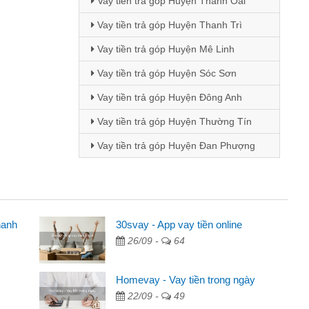
Vay tiền trả góp Huyện Thanh Oai
Vay tiền trả góp Huyện Thanh Trì
Vay tiền trả góp Huyện Mê Linh
Vay tiền trả góp Huyện Sóc Sơn
Vay tiền trả góp Huyện Đông Anh
Vay tiền trả góp Huyện Thường Tín
Vay tiền trả góp Huyện Đan Phượng
hanh
ên
30svay - App vay tiền online
26/09 -
64
ng qua quảng cáo trên facebook. Tôi là
đóng tiền nhà, sinh nhật bạn bè, mà đọc
Homevay - Vay tiền trong ngày
 gọn nên tôi quyết định vay
22/09 -
49