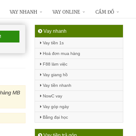
VAY NHANH
VAY ONLINE
CẦM ĐỒ
Vay nhanh
M
Vay tiền 1s
Hoá đơn mua hàng
F88 làm việc
Vay giang hồ
Vay tiền nhanh
n hàng MB
NowC vay
Vay góp ngày
Bằng đại học
Vay tiền trả góp