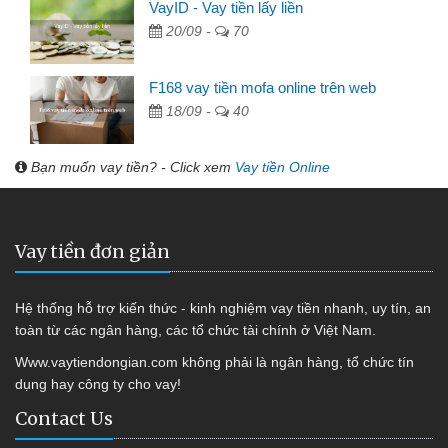
VayID - Vay tiền lấy liền
20/09 -
70
F168 vay tiền mofa online trên web
18/09 -
40
Bạn muốn vay tiền? - Click xem
Vay tiền Online
Vay tiền đơn giản
Hệ thống hỗ trợ kiến thức - kinh nghiệm vay tiền nhanh, uy tín, an
toàn từ các ngân hàng, các tổ chức tài chính ở Việt Nam.
Www.vaytiendongian.com không phải là ngân hàng, tổ chức tín
dụng hay công ty cho vay!
Contact Us