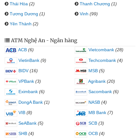
Thái Hòa
(2)
Thanh Chương
(1)
Tương Dương
(1)
Vinh
(99)
Yên Thành
(2)
ATM Nghệ An - Ngân hàng
ACB
(6)
Vietcombank
(28)
VietinBank
(9)
Techcombank
(4)
BIDV
(16)
MSB
(5)
VPBank
(3)
Agribank
(20)
Eximbank
(6)
Sacombank
(6)
DongA Bank
(1)
NASB
(4)
VIB
(8)
MB Bank
(7)
SeABank
(5)
SCB
(3)
SHB
(4)
OCB
(4)