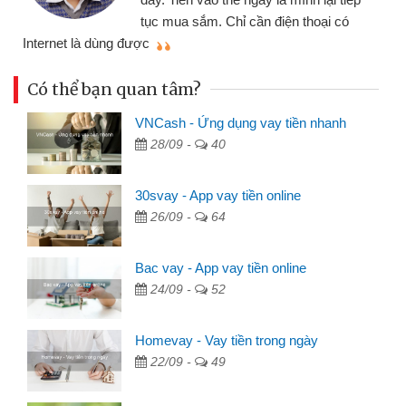
đã giải quyết được công việc của
mình nhanh chóng
t
Có thể bạn quan tâm?
VNCash - Ứng dụng vay tiền nhanh
28/09 -
40
30svay - App vay tiền online
26/09 -
64
Bac vay - App vay tiền online
24/09 -
52
Homevay - Vay tiền trong ngày
22/09 -
49