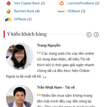
Viet Capital Bank
(1)
LienVietPostBank
(2)
BaoViet Bank
(4)
HDBank
(3)
GPBank
(1)
Ý kiến khách hàng
Đoàn Hữu Cảnh
Mình cần tiền gấp nên định cầm cố
e
chiếc xe wave nhưng thật may đã có
gói vay tiền bằng CMND online không
h
cần gặp mặt nên rất tiện lợi, sẽ giới
thiệu cho bạn bè biết
q
Cấn Văn Lực - Tạp hóa
Tôi kinh doanh buôn bán nhỏ lẻ
nhiều lúc cần vốn nhập hàng, nhờ biết
đến website qua bạn bè giới thiệu tôi
p