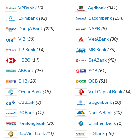
VPBank
(16)
Agribank
(341)
Eximbank
(92)
Sacombank
(254)
DongA Bank
(225)
NASB
(8)
VIB
(30)
VietABank
(30)
TP Bank
(14)
MB Bank
(75)
HSBC
(14)
SeABank
(42)
ABBank
(25)
SCB
(61)
SHB
(20)
OCB
(51)
OceanBank
(18)
Viet Capital Bank
(14)
CBBank
(3)
Saigonbank
(10)
PGBank
(12)
Nam A Bank
(20)
Kienlongbank
(20)
Shinhan Bank
(1)
BaoViet Bank
(11)
HDBank
(45)