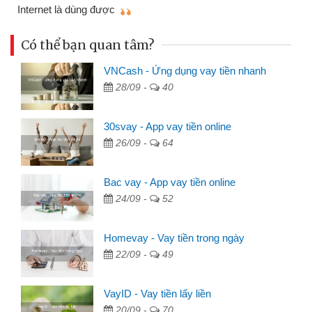
mì
Internet là dùng được
Có thể bạn quan tâm?
VNCash - Ứng dụng vay tiền nhanh
28/09 -
40
30svay - App vay tiền online
26/09 -
64
Bac vay - App vay tiền online
24/09 -
52
Homevay - Vay tiền trong ngày
22/09 -
49
VayID - Vay tiền lấy liền
20/09 -
70