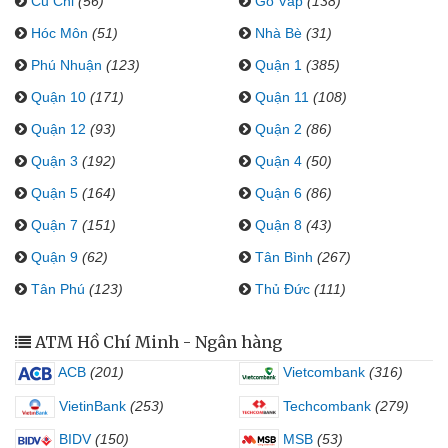
Củ Chi
(56)
Gò Vấp
(138)
Hóc Môn
(51)
Nhà Bè
(31)
Phú Nhuận
(123)
Quận 1
(385)
Quận 10
(171)
Quận 11
(108)
Quận 12
(93)
Quận 2
(86)
Quận 3
(192)
Quận 4
(50)
Quận 5
(164)
Quận 6
(86)
Quận 7
(151)
Quận 8
(43)
Quận 9
(62)
Tân Bình
(267)
Tân Phú
(123)
Thủ Đức
(111)
ATM Hồ Chí Minh - Ngân hàng
ACB
(201)
Vietcombank
(316)
VietinBank
(253)
Techcombank
(279)
BIDV
(150)
MSB
(53)