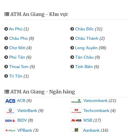
ATM An Giang - Khu vực
An Phú
(1)
Châu Đốc
(31)
Châu Phú
(8)
Châu Thành
(2)
Chợ Mới
(4)
Long Xuyên
(98)
Phú Tân
(6)
Tân Châu
(9)
Thoại Sơn
(9)
Tịnh Biên
(6)
Tri Tôn
(1)
ATM An Giang - Ngân hàng
ACB
(6)
Vietcombank
(21)
VietinBank
(9)
Techcombank
(4)
BIDV
(8)
MSB
(17)
VPBank
(3)
Agribank
(16)