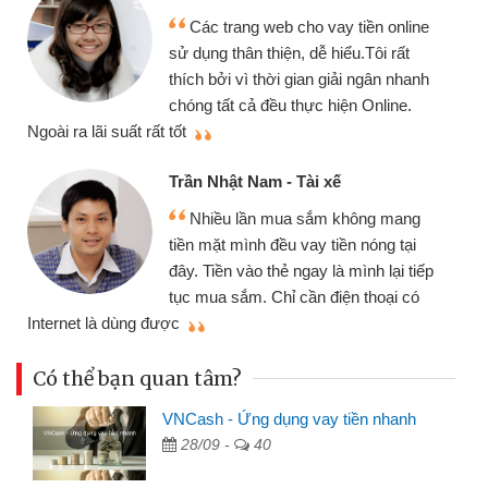
Các trang web cho vay tiền online
sử dụng thân thiện, dễ hiểu.Tôi rất
thích bởi vì thời gian giải ngân nhanh
chóng tất cả đều thực hiện Online.
thi
Ngoài ra lãi suất rất tốt
Trần Nhật Nam - Tài xế
Nhiều lần mua sắm không mang
tiền mặt mình đều vay tiền nóng tại
đây. Tiền vào thẻ ngay là mình lại tiếp
tục mua sắm. Chỉ cần điện thoại có
mì
Internet là dùng được
Có thể bạn quan tâm?
VNCash - Ứng dụng vay tiền nhanh
28/09 -
40