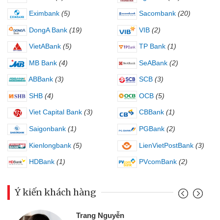
Eximbank
(5)
Sacombank
(20)
DongA Bank
(19)
VIB
(2)
VietABank
(5)
TP Bank
(1)
MB Bank
(4)
SeABank
(2)
ABBank
(3)
SCB
(3)
SHB
(4)
OCB
(5)
Viet Capital Bank
(3)
CBBank
(1)
Saigonbank
(1)
PGBank
(2)
Kienlongbank
(5)
LienVietPostBank
(3)
HDBank
(1)
PVcomBank
(2)
Ý kiến khách hàng
Trang Nguyễn