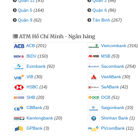
Quận 12
(93)
Quận 2
(86)
Quận 5
(164)
Quận 6
(86)
Quận 9
(62)
Tân Bình
(267)
ATM Hồ Chí Minh - Ngân hàng
ACB
(201)
Vietcombank
(316)
BIDV
(150)
MSB
(53)
Eximbank
(92)
Sacombank
(254)
VIB
(30)
VietABank
(30)
HSBC
(14)
SeABank
(42)
SHB
(20)
OCB
(51)
CBBank
(3)
Saigonbank
(10)
Kienlongbank
(20)
Shinhan Bank
(1)
GPBank
(3)
PVcomBank
(11)