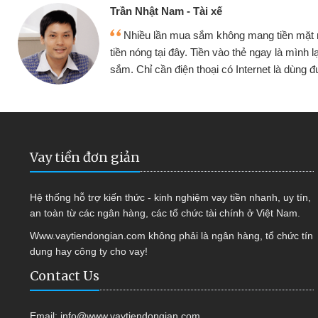
Cấn Văn Lực - Tạp hóa
 đều vay
Tôi kinh doanh buôn bán nhỏ lẻ n
ếp tục mua
hàng, nhờ biết đến website qua bạn bè 
quyết được công việc của mình nh
Vay tiền đơn giản
Hệ thống hỗ trợ kiến thức - kinh nghiệm vay tiền nhanh, uy tín,
an toàn từ các ngân hàng, các tổ chức tài chính ở Việt Nam.
Www.vaytiendongian.com không phải là ngân hàng, tổ chức tín
dụng hay công ty cho vay!
Contact Us
Email:
info@www.vaytiendongian.com