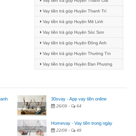
Vay tiền trả góp Huyện Thanh Oai
Vay tiền trả góp Huyện Thanh Trì
Vay tiền trả góp Huyện Mê Linh
Vay tiền trả góp Huyện Sóc Sơn
Vay tiền trả góp Huyện Đông Anh
Vay tiền trả góp Huyện Thường Tín
Vay tiền trả góp Huyện Đan Phượng
hanh
30svay - App vay tiền online
26/09 -
64
ua quảng cáo trên facebook. Tôi là
tiền nhà, sinh nhật bạn bè, mà đọc
Homevay - Vay tiền trong ngày
nên tôi quyết định vay
22/09 -
49