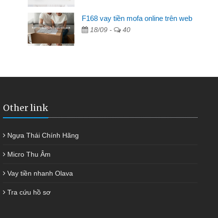
F168 vay tiền mofa online trên web
hàng không ai cho vay. Trong khi
18/09 -
40
yết việc riêng, trong 1-2 ngày tôi trả
iúp tôi kịp thời và nhanh chóng
Other link
Ngựa Thái Chính Hãng
Micro Thu Âm
Vay tiền nhanh Olava
Tra cứu hồ sơ