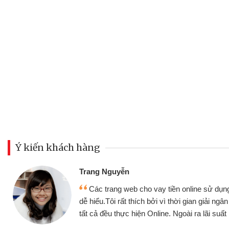
Ý kiến khách hàng
Đoàn Hữu Cảnh
Mình cần tiền gấp nên định cầm 
 thiện,
nhưng thật may đã có gói vay tiền 
anh chóng
không cần gặp mặt nên rất tiện lợi, s
ốt
bè biết