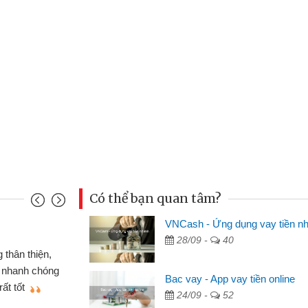
Có thể bạn quan tâm?
VNCash - Ứng dụng vay tiền n
Mai Lan - Sinh viên
28/09 -
40
cố chiếc xe wave
Tôi biết đến thông q
bằng CMND online
sinh viên nên cần đóng 
Bac vay - App vay tiền online
ẽ giới thiệu cho bạn
thấy thủ tục nhanh gọn 
24/09 -
52