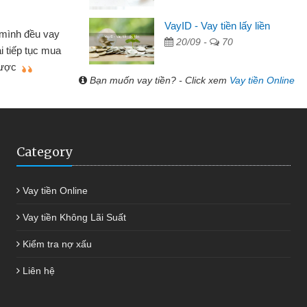
Lâm Minh Chánh
VayID - Vay tiền lấy liền
Mất 2 tuần các ngân 
20/09 -
70
hiều lúc cần vốn nhập
cần có 2 triệu để giải qu
giới thiệu tôi đã giải
được thôi. Cảm ơn đã g
anh chóng
Bạn muốn vay tiền? - Click xem
Vay tiền Online
Category
Vay tiền Online
Vay tiền Không Lãi Suất
Kiểm tra nợ xấu
Liên hệ