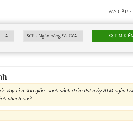
VAY GẤP
TÌM KIẾ
nh
ởi Vay tiền đơn giản, danh sách điểm đặt máy ATM ngân h
ình nhanh nhất.