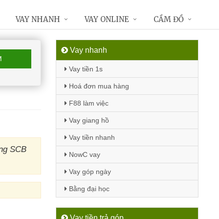
VAY NHANH
VAY ONLINE
CẦM ĐỒ
Vay nhanh
M
Vay tiền 1s
Hoá đơn mua hàng
F88 làm việc
Vay giang hồ
Vay tiền nhanh
àng SCB
NowC vay
Vay góp ngày
Bằng đại học
Vay tiền trả góp