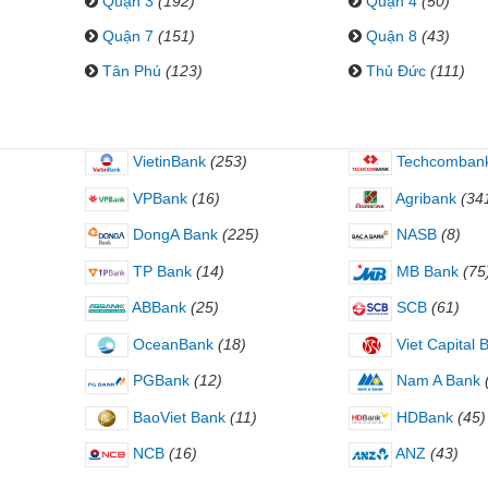
Quận 3
(192)
Quận 4
(50)
Quận 7
(151)
Quận 8
(43)
Tân Phú
(123)
Thủ Đức
(111)
VietinBank
(253)
Techcomban
VPBank
(16)
Agribank
(34
DongA Bank
(225)
NASB
(8)
TP Bank
(14)
MB Bank
(75
ABBank
(25)
SCB
(61)
OceanBank
(18)
Viet Capital 
PGBank
(12)
Nam A Bank
BaoViet Bank
(11)
HDBank
(45)
NCB
(16)
ANZ
(43)