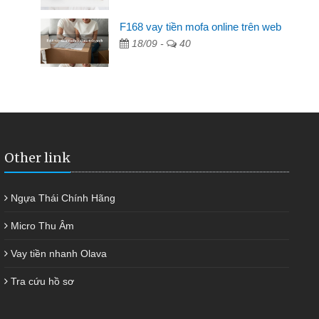
nh
F168 vay tiền mofa online trên web
ác ngân hàng không ai cho vay. Trong khi
18/09 -
40
ể giải quyết việc riêng, trong 1-2 ngày tôi trả
ơn đã giúp tôi kịp thời và nhanh chóng
Other link
Ngựa Thái Chính Hãng
Micro Thu Âm
Vay tiền nhanh Olava
Tra cứu hồ sơ