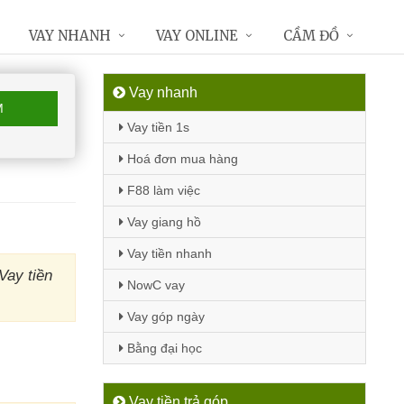
VAY NHANH
VAY ONLINE
CẦM ĐỒ
Vay nhanh
M
Vay tiền 1s
Hoá đơn mua hàng
F88 làm việc
Vay giang hồ
Vay tiền nhanh
Vay tiền
NowC vay
Vay góp ngày
Bằng đại học
Vay tiền trả góp