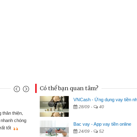
Có thể bạn quan tâm?
VNCash - Ứng dụng vay tiền n
Mai Lan - Sinh
28/09 -
40
nh cầm cố chiếc xe wave
Tôi biết đến
ay tiền bằng CMND online
sinh viên nên c
Bac vay - App vay tiền online
n lợi, sẽ giới thiệu cho bạn
thấy thủ tục nh
24/09 -
52