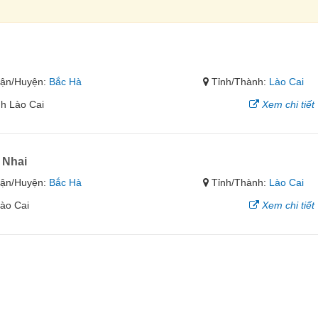
ận/Huyện:
Bắc Hà
Tỉnh/Thành:
Lào Cai
nh Lào Cai
Xem chi tiết
 Nhai
ận/Huyện:
Bắc Hà
Tỉnh/Thành:
Lào Cai
Lào Cai
Xem chi tiết