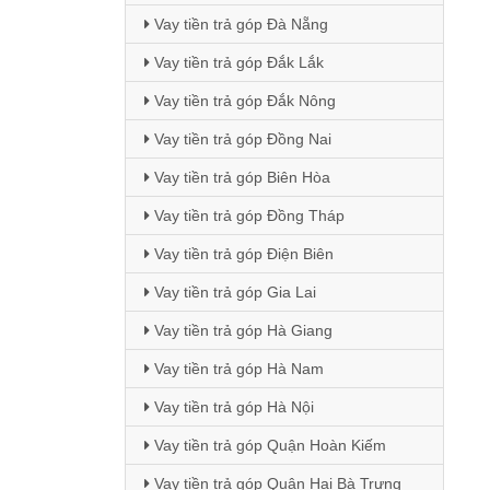
Vay tiền trả góp Đà Nẵng
Vay tiền trả góp Đắk Lắk
Vay tiền trả góp Đắk Nông
Vay tiền trả góp Đồng Nai
Vay tiền trả góp Biên Hòa
Vay tiền trả góp Đồng Tháp
Vay tiền trả góp Điện Biên
Vay tiền trả góp Gia Lai
Vay tiền trả góp Hà Giang
Vay tiền trả góp Hà Nam
Vay tiền trả góp Hà Nội
Vay tiền trả góp Quận Hoàn Kiếm
Vay tiền trả góp Quận Hai Bà Trưng