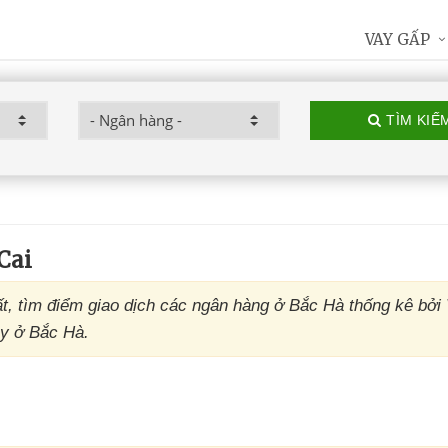
VAY GẤP
TÌM KIẾ
Cai
, tìm điểm giao dịch các ngân hàng ở Bắc Hà thống kê bởi 
ây ở Bắc Hà.