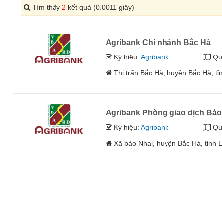
Tìm thấy
2
kết quả (0.0011 giây)
Agribank Chi nhánh Bắc Hà
Ký hiệu:
Agribank
Qu
Thị trấn Bắc Hà, huyện Bắc Hà, tỉ
Agribank Phòng giao dịch Bảo
Ký hiệu:
Agribank
Qu
Xã bảo Nhai, huyện Bắc Hà, tỉnh 