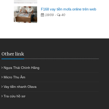
F168 vay tiền mofa online trên web
n hàng không ai cho vay. Trong khi
18/09 -
40
quyết việc riêng, trong 1-2 ngày tôi trả
 giúp tôi kịp thời và nhanh chóng
Other link
Ngựa Thái Chính Hãng
Micro Thu Âm
Vay tiền nhanh Olava
Tra cứu hồ sơ