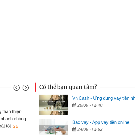
Có thể bạn quan tâm?
VNCash - Ứng dụng vay tiền n
Mai Lan - Sinh viên
28/09 -
40
m cố chiếc xe wave
Tôi biết đến thông
n bằng CMND online
sinh viên nên cần đón
Bac vay - App vay tiền online
 sẽ giới thiệu cho bạn
thấy thủ tục nhanh gọ
24/09 -
52