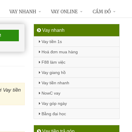
VAY NHANH
VAY ONLINE
CẦM ĐỒ
Vay nhanh
M
Vay tiền 1s
Hoá đơn mua hàng
F88 làm việc
Vay giang hồ
Vay tiền nhanh
 Vay tiền
NowC vay
Vay góp ngày
Bằng đại học
Vay tiền trả góp