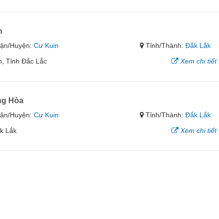
h
ận/Huyện:
Cư Kuin
Tỉnh/Thành:
Đắk Lắk
n, Tỉnh Đắc Lắc
Xem chi tiết
ng Hòa
ận/Huyện:
Cư Kuin
Tỉnh/Thành:
Đắk Lắk
k Lắk
Xem chi tiết