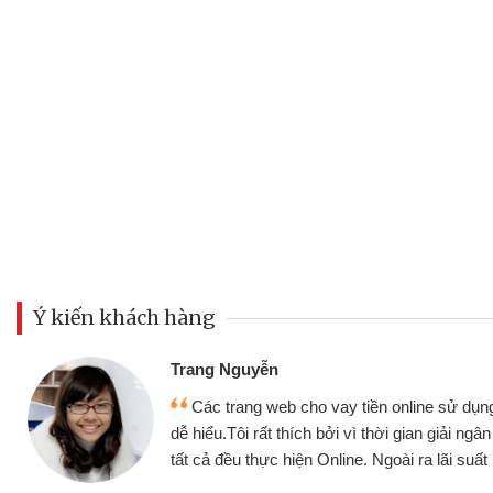
Ý kiến khách hàng
Đoàn Hữu Cảnh
Mình cần tiền gấp nên định cầ
ân thiện,
nhưng thật may đã có gói vay tiề
nhanh chóng
không cần gặp mặt nên rất tiện lợi,
 tốt
bè biết