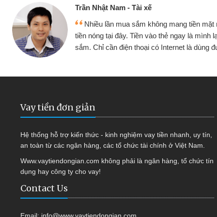
Cấn Văn Lực - Tạp hóa
nh đều vay
Tôi kinh doanh buôn bán nhỏ lẻ
tiếp tục mua
hàng, nhờ biết đến website qua bạn 
ợc
quyết được công việc của mình 
Vay tiền đơn giản
Hệ thống hỗ trợ kiến thức - kinh nghiệm vay tiền nhanh, uy tín,
an toàn từ các ngân hàng, các tổ chức tài chính ở Việt Nam.
Www.vaytiendongian.com không phải là ngân hàng, tổ chức tín
dụng hay công ty cho vay!
Contact Us
Email:
info@www.vaytiendongian.com