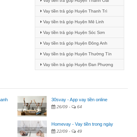
Vay tiền trả góp Huyện Thanh Oai
Vay tiền trả góp Huyện Thanh Trì
Vay tiền trả góp Huyện Mê Linh
Vay tiền trả góp Huyện Sóc Sơn
Vay tiền trả góp Huyện Đông Anh
Vay tiền trả góp Huyện Thường Tín
Vay tiền trả góp Huyện Đan Phượng
hanh
30svay - App vay tiền online
26/09 -
64
 qua quảng cáo trên facebook. Tôi là
g tiền nhà, sinh nhật bạn bè, mà đọc
Homevay - Vay tiền trong ngày
n nên tôi quyết định vay
22/09 -
49