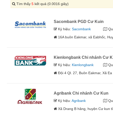
Tìm thấy
5
kết quả (0.0016 giây)
Sacombank PGD Cư Kuin
Ký hiệu:
Sacombank
Qu
16A buôn Eakmar, xã Eabhốc, Huy
Kienlongbank Chi nhánh Cư K
Ký hiệu:
Kienlongbank
Qu
Đội 4 Ql. 27, Buôn Eakmar, Xã Ea
Agribank Chi nhánh Cư Kun
Ký hiệu:
Agribank
Qu
Xã Drang B hăng, huyện Cư kun t