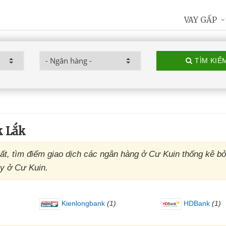
VAY GẤP
TÌM KIẾ
k Lắk
t, tìm điểm giao dịch các ngân hàng ở Cư Kuin thống kê bởi
ây ở Cư Kuin.
Kienlongbank
(1)
HDBank
(1)