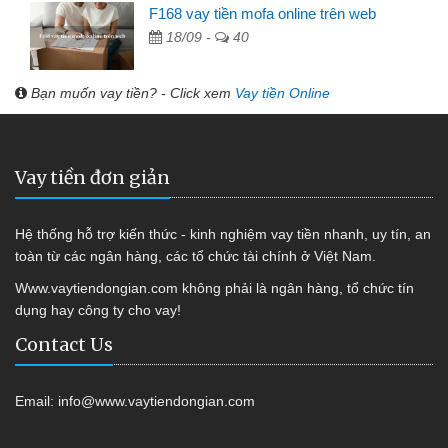
F168 vay tiền mofa online trên web
18/09 -
40
Bạn muốn vay tiền? - Click xem
Vay tiền Online
Vay tiền đơn giản
Hệ thống hỗ trợ kiến thức - kinh nghiệm vay tiền nhanh, uy tín, an
toàn từ các ngân hàng, các tổ chức tài chính ở Việt Nam.
Www.vaytiendongian.com không phải là ngân hàng, tổ chức tín
dụng hay công ty cho vay!
Contact Us
Email:
info@www.vaytiendongian.com