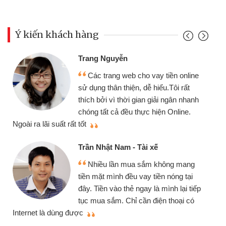
Ý kiến khách hàng
Đoàn Hữu C
 Nguyễn
Mình cần t
 trang web cho vay tiền online
chiếc xe wav
 thân thiện, dễ hiểu.Tôi rất
gói vay tiền
ởi vì thời gian giải ngân nhanh
cần gặp mặt nê
tất cả đều thực hiện Online.
thiệu cho bạn bè biết
Cấn Văn Lực
hật Nam - Tài xế
Tôi kinh d
ều lần mua sắm không mang
nhiều lúc cần
ặt mình đều vay tiền nóng tại
đến website qu
ền vào thẻ ngay là mình lại tiếp
đã giải quyết
a sắm. Chỉ cần điện thoại có
mình nhanh chóng