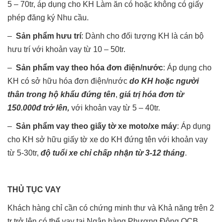
5 – 70tr, áp dụng cho KH Làm ăn có hoặc không có giấy
phép đăng ký Nhu cầu.
–
Sản phẩm hưu trí
: Dành cho đối tượng KH là cán bộ
hưu trí với khoản vay từ 10 – 50tr.
–
Sản phẩm vay theo hóa đơn điện/nước
: Áp dụng cho
KH có sở hữu hóa đơn điện/nước
do KH hoặc người
thân trong hộ khẩu đứng tên
,
giá trị hóa đơn từ
150.000đ trở lên,
với khoản vay từ 5 – 40tr.
–
Sản phẩm vay theo giấy tờ xe moto/xe máy
: Áp dụng
cho KH sở hữu giấy tờ xe do KH đứng tên với khoản vay
từ 5-30tr,
độ tuổi xe chỉ chấp nhận từ 3-12 tháng
.
THỦ TỤC VAY
Khách hàng chỉ cần có chứng minh thư và Khả năng trên 2
tr trở lên có thể vay tại Ngân hàng Phương Đông OCB.