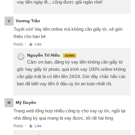
vay tiền ngày lễ... cũng được giải ngân nhé!
Vương Trần
V
Tuyệt vời! Vay tiền online mà không cần giấy tờ, sẽ giới
thiệu cho bạn bè
Reply
Like
●
Nguyễn Trí Hiếu
ADMIN
Cảm ơn bạn, đăng ký vay tiền không cần giấy tờ
gốc hay giấy tờ photo, quá trình vay 100% online không
cần gặp mặt là có tiền liền 24/24. Giờ đây chắc hẳn các
bạn đã biết vay tiền ở đâu uy tín an toàn nhất rồi.
Mỹ Duyên
M
Trang web tổng hợp nhiều công ty cho vay uy tín, ngồi tại
nhà đăng ký qua mạng là vay được, tôi rất hài lòng
Reply
Like
●