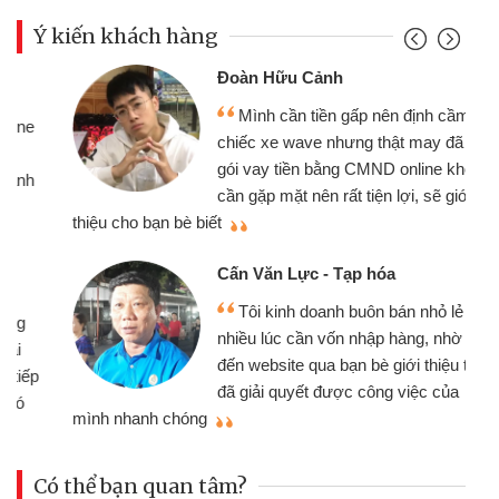
Ý kiến khách hàng
Đoàn Hữu Cảnh
Mình cần tiền gấp nên định cầm cố
chiếc xe wave nhưng thật may đã có
gói vay tiền bằng CMND online không
cần gặp mặt nên rất tiện lợi, sẽ giới
thiệu cho bạn bè biết
qu
Cấn Văn Lực - Tạp hóa
Tôi kinh doanh buôn bán nhỏ lẻ
nhiều lúc cần vốn nhập hàng, nhờ biết
đến website qua bạn bè giới thiệu tôi
đã giải quyết được công việc của
mình nhanh chóng
th
Có thể bạn quan tâm?