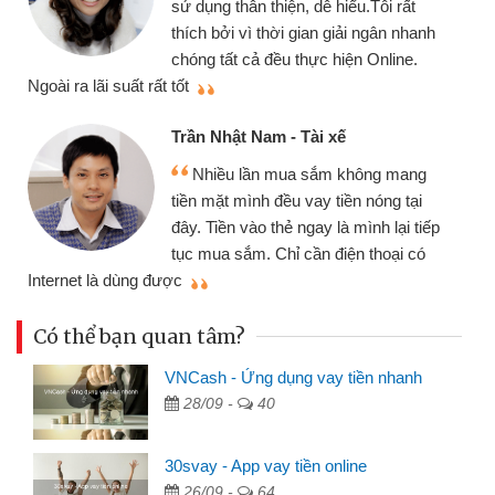
sử dụng thân thiện, dễ hiểu.Tôi rất
thích bởi vì thời gian giải ngân nhanh
chóng tất cả đều thực hiện Online.
thi
Ngoài ra lãi suất rất tốt
Trần Nhật Nam - Tài xế
Nhiều lần mua sắm không mang
tiền mặt mình đều vay tiền nóng tại
đây. Tiền vào thẻ ngay là mình lại tiếp
tục mua sắm. Chỉ cần điện thoại có
mì
Internet là dùng được
Có thể bạn quan tâm?
VNCash - Ứng dụng vay tiền nhanh
28/09 -
40
30svay - App vay tiền online
26/09 -
64