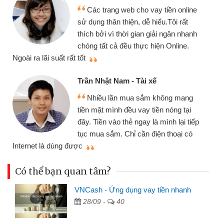
Các trang web cho vay tiền online
sử dụng thân thiện, dễ hiểu.Tôi rất
thích bởi vì thời gian giải ngân nhanh
chóng tất cả đều thực hiện Online.
thi
Ngoài ra lãi suất rất tốt
Trần Nhật Nam - Tài xế
Nhiều lần mua sắm không mang
tiền mặt mình đều vay tiền nóng tại
đây. Tiền vào thẻ ngay là mình lại tiếp
tục mua sắm. Chỉ cần điện thoại có
mì
Internet là dùng được
Có thể bạn quan tâm?
VNCash - Ứng dụng vay tiền nhanh
28/09 -
40