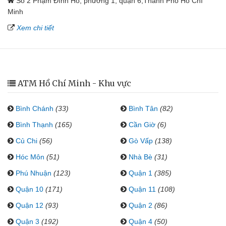
Số 2 Phạm Đình Hổ, phường 1, quận 6,Thành Phố Hồ Chí
Minh
Xem chi tiết
ATM Hồ Chí Minh - Khu vực
Bình Chánh
(33)
Bình Tân
(82)
Bình Thạnh
(165)
Cần Giờ
(6)
Củ Chi
(56)
Gò Vấp
(138)
Hóc Môn
(51)
Nhà Bè
(31)
Phú Nhuận
(123)
Quận 1
(385)
Quận 10
(171)
Quận 11
(108)
Quận 12
(93)
Quận 2
(86)
Quận 3
(192)
Quận 4
(50)