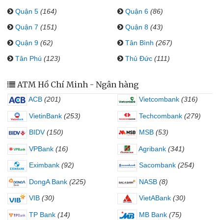
Quận 5
(164)
Quận 6
(86)
Quận 7
(151)
Quận 8
(43)
Quận 9
(62)
Tân Bình
(267)
Tân Phú
(123)
Thủ Đức
(111)
ATM Hồ Chí Minh - Ngân hàng
ACB
(201)
Vietcombank
(316)
VietinBank
(253)
Techcombank
(279)
BIDV
(150)
MSB
(53)
VPBank
(16)
Agribank
(341)
Eximbank
(92)
Sacombank
(254)
DongA Bank
(225)
NASB
(8)
VIB
(30)
VietABank
(30)
TP Bank
(14)
MB Bank
(75)