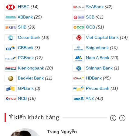
HSBC
(14)
SeABank
(42)
ABBank
(25)
SCB
(61)
SHB
(20)
OCB
(51)
OceanBank
(18)
Viet Capital Bank
(14)
CBBank
(3)
Saigonbank
(10)
PGBank
(12)
Nam A Bank
(20)
Kienlongbank
(20)
Shinhan Bank
(1)
BaoViet Bank
(11)
HDBank
(45)
GPBank
(3)
PVcomBank
(11)
NCB
(16)
ANZ
(43)
Ý kiến khách hàng
Trang Nguyễn