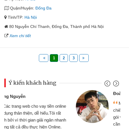
Quận/Huyện:
Đống Đa
Tỉnh/TP:
Hà Nội
80 Nguyễn Chí Thanh, Đống Đa, Thành phố Hà Nội
Xem chi tiết
1
2
3
Ý kiến khách hàng
Đoàn Hữu Cảnh
Mình cần tiền gấp nên định cầm cố
chiếc xe wave nhưng thật may đã có
gói vay tiền bằng CMND online không
cần gặp mặt nên rất tiện lợi, sẽ giới