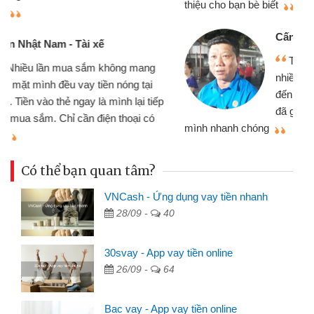
thiệu cho bạn bè biết
qu
Cấn Văn Lực - Tạp hóa
Tôi kinh doanh buôn bán nhỏ lẻ
nhiều lúc cần vốn nhập hàng, nhờ biết
đến website qua bạn bè giới thiệu tôi
đã giải quyết được công việc của
mình nhanh chóng
th
Có thể bạn quan tâm?
VNCash - Ứng dụng vay tiền nhanh
28/09 -
40
30svay - App vay tiền online
26/09 -
64
Bac vay - App vay tiền online