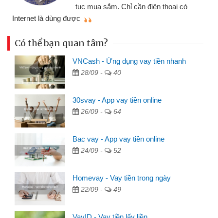
tục mua sắm. Chỉ cần điện thoại có
mì
Internet là dùng được
Có thể bạn quan tâm?
VNCash - Ứng dụng vay tiền nhanh
28/09 -
40
30svay - App vay tiền online
26/09 -
64
Bac vay - App vay tiền online
24/09 -
52
Homevay - Vay tiền trong ngày
22/09 -
49
VayID - Vay tiền lấy liền