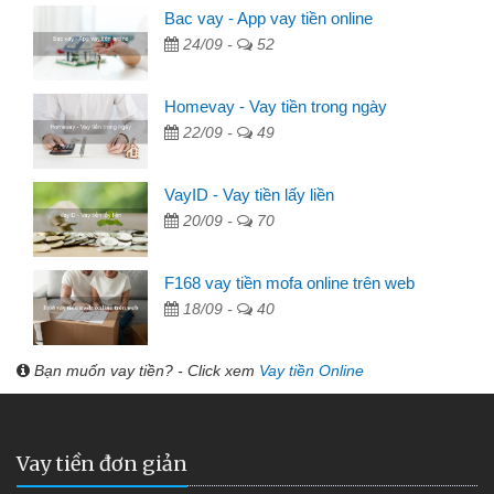
Bac vay - App vay tiền online
24/09 -
52
Homevay - Vay tiền trong ngày
22/09 -
49
VayID - Vay tiền lấy liền
20/09 -
70
F168 vay tiền mofa online trên web
18/09 -
40
Bạn muốn vay tiền? - Click xem
Vay tiền Online
Vay tiền đơn giản