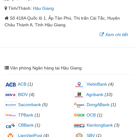
Tỉnh/Thành:
Hậu Giang
Số 418A Quốc lộ 1, Ấp Tân Phú, Thị trấn Cái Tắc, Huyện
Châu Thành A, Tỉnh Hậu Giang.
Xem chi tiết
Văn phòng Ngân hàng tại Hậu Giang
ACB
(1)
VietinBank
(4)
BIDV
(4)
Agribank
(10)
Sacombank
(5)
DongABank
(1)
TPBank
(1)
OCB
(1)
CBBank
(1)
Kienlongbank
(3)
LienVietPost
(4)
SBV
(1)