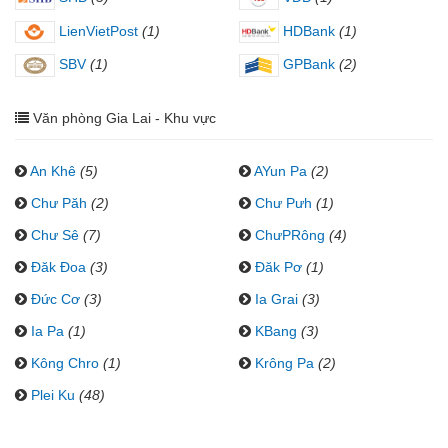
LienVietPost
(1)
HDBank
(1)
SBV
(1)
GPBank
(2)
Văn phòng Gia Lai - Khu vực
An Khê
(5)
AYun Pa
(2)
Chư Păh
(2)
Chư Pưh
(1)
Chư Sê
(7)
ChưPRông
(4)
Đăk Đoa
(3)
Đăk Pơ
(1)
Đức Cơ
(3)
Ia Grai
(3)
Ia Pa
(1)
KBang
(3)
Kông Chro
(1)
Krông Pa
(2)
Plei Ku
(48)