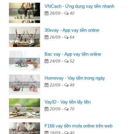
VNCash - Ứng dụng vay tiền nhanh
28/09 -
40
30svay - App vay tiền online
26/09 -
64
Bac vay - App vay tiền online
24/09 -
52
Homevay - Vay tiền trong ngày
22/09 -
49
VayID - Vay tiền lấy liền
20/09 -
70
F168 vay tiền mofa online trên web
18/09 -
40