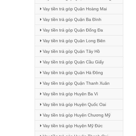
Vay tiền trả góp Quận Hoàng Mai
Vay tiền trả góp Quận Ba Đình
Vay tiền trả góp Quận Đống Đa
Vay tiền trả góp Quận Long Biên
Vay tiền trả góp Quận Tây Hồ
Vay tiền trả góp Quận Cầu Giấy
Vay tiền trả góp Quận Hà Đông
Vay tiền trả góp Quận Thanh Xuân
Vay tiền trả góp Huyện Ba Vì
Vay tiền trả góp Huyện Quốc Oai
Vay tiền trả góp Huyện Chương Mỹ
Vay tiền trả góp Huyện Mỹ Đức