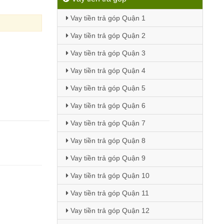
Vay tiền trả góp Quận 1
Vay tiền trả góp Quận 2
Vay tiền trả góp Quận 3
Vay tiền trả góp Quận 4
Vay tiền trả góp Quận 5
Vay tiền trả góp Quận 6
Vay tiền trả góp Quận 7
Vay tiền trả góp Quận 8
Vay tiền trả góp Quận 9
Vay tiền trả góp Quận 10
Vay tiền trả góp Quận 11
Vay tiền trả góp Quận 12