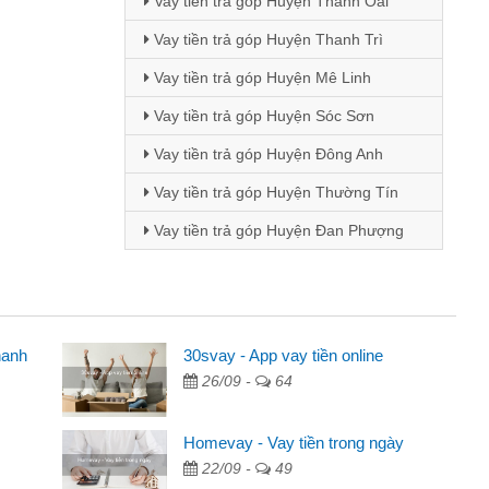
Vay tiền trả góp Huyện Thanh Oai
Vay tiền trả góp Huyện Thanh Trì
Vay tiền trả góp Huyện Mê Linh
Vay tiền trả góp Huyện Sóc Sơn
Vay tiền trả góp Huyện Đông Anh
Vay tiền trả góp Huyện Thường Tín
Vay tiền trả góp Huyện Đan Phượng
hanh
30svay - App vay tiền online
Mai Lan - Sinh vi
26/09 -
64
cầm cố chiếc xe wave
Tôi biết đến thô
tiền bằng CMND online
sinh viên nên cần 
Homevay - Vay tiền trong ngày
ợi, sẽ giới thiệu cho bạn
thấy thủ tục nhanh
22/09 -
49