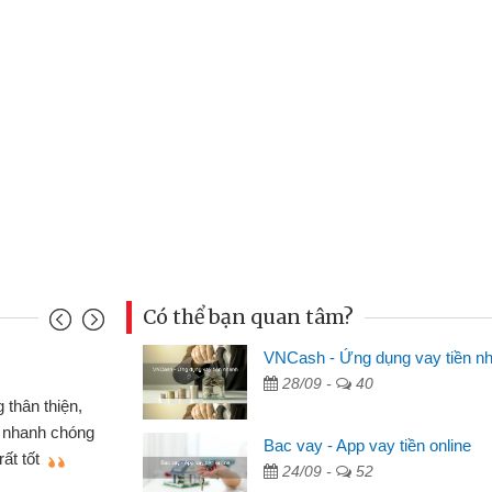
Có thể bạn quan tâm?
VNCash - Ứng dụng vay tiền n
Đoàn Hữu Cảnh
28/09 -
40
Mình cần tiền gấp nên định 
 thân thiện,
nhưng thật may đã có gói vay 
ân nhanh chóng
Bac vay - App vay tiền online
không cần gặp mặt nên rất tiện l
rất tốt
24/09 -
52
bè biết