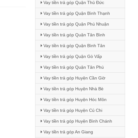
Vay tiền trả góp Quận Thủ Đức
Vay tiền trả góp Quận Bình Thạnh
Vay tiền trả góp Quận Phú Nhuận
Vay tiền trả góp Quận Tân Bình
Vay tiền trả góp Quận Bình Tân
Vay tiền trả góp Quận Gò Vấp
Vay tiền trả góp Quận Tân Phú
Vay tiền trả góp Huyện Cần Giờ
Vay tiền trả góp Huyện Nhà Bè
Vay tiền trả góp Huyện Hóc Môn
Vay tiền trả góp Huyện Củ Chi
Vay tiền trả góp Huyện Bình Chánh
Vay tiền trả góp An Giang