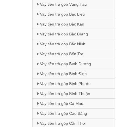
Vay tiền trả góp Vũng Tàu
Vay tiền trả góp Bạc Liêu
Vay tiền trả góp Bắc Kạn
Vay tiền trả góp Bắc Giang
Vay tiền trả góp Bắc Ninh
Vay tiền trả góp Bến Tre
Vay tiền trả góp Bình Dương
Vay tiền trả góp Bình Định
Vay tiền trả góp Bình Phước
Vay tiền trả góp Bình Thuận
Vay tiền trả góp Cà Mau
Vay tiền trả góp Cao Bằng
Vay tiền trả góp Cần Thơ