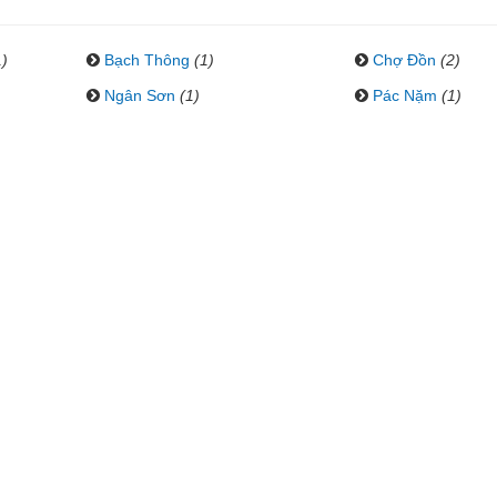
1)
Bạch Thông
(1)
Chợ Đồn
(2)
Ngân Sơn
(1)
Pác Nặm
(1)