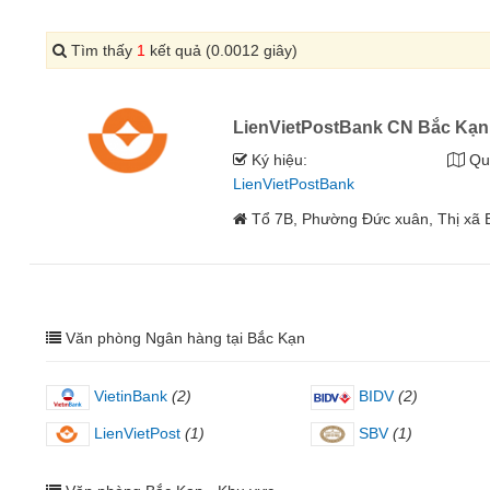
Tìm thấy
1
kết quả (0.0012 giây)
LienVietPostBank CN Bắc Kạn
Ký hiệu:
Qu
LienVietPostBank
Tổ 7B, Phường Đức xuân, Thị xã 
Văn phòng Ngân hàng tại Bắc Kạn
VietinBank
(2)
BIDV
(2)
LienVietPost
(1)
SBV
(1)