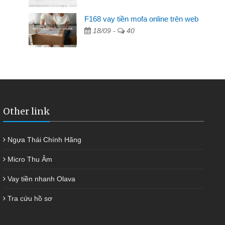
Lâm Minh Chánh
F168 vay tiền mofa online trên web
Mất 2 tuần các 
18/09 -
40
lẻ nhiều lúc cần vốn nhập
cần có 2 triệu để gi
ạn bè giới thiệu tôi đã giải
được thôi. Cảm ơn 
h nhanh chóng
Other link
Ngựa Thái Chính Hãng
Micro Thu Âm
Vay tiền nhanh Olava
Tra cứu hồ sơ