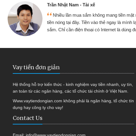
Cấn Văn Lực - Tạp hóa
ặt mình đều vay
Tôi kinh doanh buôn bán n
h lại tiếp tục mua
hàng, nhờ biết đến website qu
ùng được
quyết được công việc của 
Vay tiền đơn giản
Hệ thống hỗ trợ kiến thức - kinh nghiệm vay tiền nhanh, uy tín,
an toàn từ các ngân hàng, các tổ chức tài chính ở Việt Nam.
Www.vaytiendongian.com không phải là ngân hàng, tổ chức tín
dụng hay công ty cho vay!
Contact Us
Email:
info@www.vaytiendongian.com