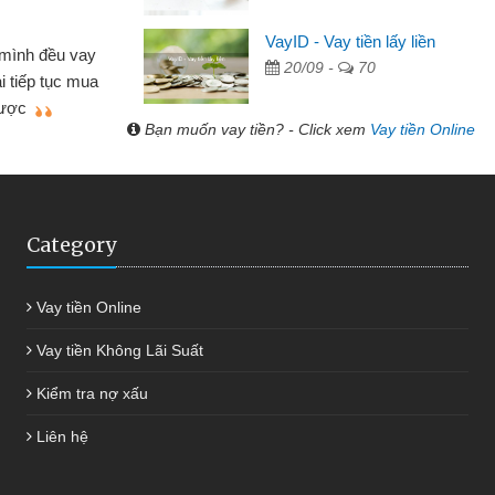
Lâm Minh Chá
VayID - Vay tiền lấy liền
Mất 2 tuần c
20/09 -
70
hỏ lẻ nhiều lúc cần vốn nhập
cần có 2 triệu đ
a bạn bè giới thiệu tôi đã giải
được thôi. Cảm 
mình nhanh chóng
Bạn muốn vay tiền? - Click xem
Vay tiền Online
Category
Vay tiền Online
Vay tiền Không Lãi Suất
Kiểm tra nợ xấu
Liên hệ