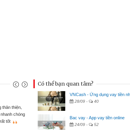
Có thể bạn quan tâm?
VNCash - Ứng dụng vay tiền n
Mai Lan - Sinh
28/09 -
40
nh cầm cố chiếc xe wave
Tôi biết đến
ay tiền bằng CMND online
sinh viên nên c
Bac vay - App vay tiền online
n lợi, sẽ giới thiệu cho bạn
thấy thủ tục nh
24/09 -
52