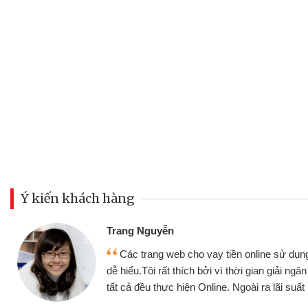
Ý kiến khách hàng
Đoàn Hữu Cảnh
Mình cần tiền gấp nên đị
ụng thân thiện,
nhưng thật may đã có gói v
 ngân nhanh chóng
không cần gặp mặt nên rất tiệ
ất rất tốt
bè biết