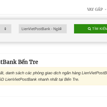
VAY GẤP
TÌM KIẾ
stBank Bến Tre
ất, danh sách các phòng giao dịch ngân hàng LienVietPost
PGD LienVietPostBank nhanh nhất tại Bến Tre.