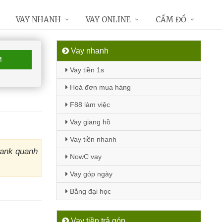
VAY NHANH
VAY ONLINE
CẦM ĐỒ
Vay nhanh
M
Vay tiền 1s
Hoá đơn mua hàng
F88 làm việc
Vay giang hồ
Vay tiền nhanh
Bank quanh
NowC vay
Vay góp ngày
Bằng đại học
Vay tiền trả góp