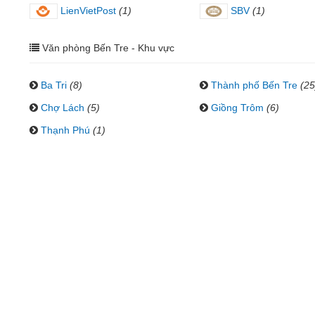
LienVietPost
(1)
SBV
(1)
Văn phòng Bến Tre - Khu vực
Ba Tri
(8)
Thành phố Bến Tre
(25
Chợ Lách
(5)
Giồng Trôm
(6)
Thạnh Phú
(1)