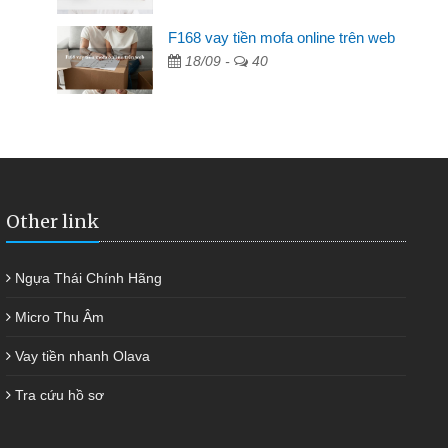
nh
F168 vay tiền mofa online trên web
ác ngân hàng không ai cho vay. Trong khi
18/09 -
40
ể giải quyết việc riêng, trong 1-2 ngày tôi trả
ơn đã giúp tôi kịp thời và nhanh chóng
Other link
Ngựa Thái Chính Hãng
Micro Thu Âm
Vay tiền nhanh Olava
Tra cứu hồ sơ