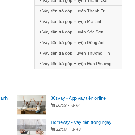
Vay tiền trả góp Huyện Thanh Oai
Vay tiền trả góp Huyện Thanh Trì
Vay tiền trả góp Huyện Mê Linh
Vay tiền trả góp Huyện Sóc Sơn
Vay tiền trả góp Huyện Đông Anh
Vay tiền trả góp Huyện Thường Tín
Vay tiền trả góp Huyện Đan Phượng
hanh
 viên
30svay - App vay tiền online
26/09 -
64
 thông qua quảng cáo trên facebook. Tôi là
ần đóng tiền nhà, sinh nhật bạn bè, mà đọc
Homevay - Vay tiền trong ngày
anh gọn nên tôi quyết định vay
22/09 -
49