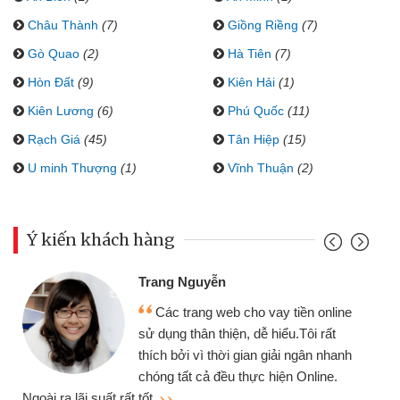
Châu Thành
(7)
Giồng Riềng
(7)
Gò Quao
(2)
Hà Tiên
(7)
Hòn Đất
(9)
Kiên Hải
(1)
Kiên Lương
(6)
Phú Quốc
(11)
Rạch Giá
(45)
Tân Hiệp
(15)
U minh Thượng
(1)
Vĩnh Thuận
(2)
Ý kiến khách hàng
Trang Nguyễn
Các trang web cho vay tiền online
sử dụng thân thiện, dễ hiểu.Tôi rất
thích bởi vì thời gian giải ngân nhanh
chóng tất cả đều thực hiện Online.
thi
Ngoài ra lãi suất rất tốt