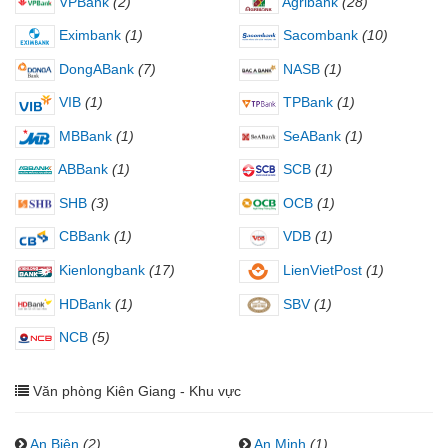
VPBank
(2)
Agribank
(28)
Eximbank
(1)
Sacombank
(10)
DongABank
(7)
NASB
(1)
VIB
(1)
TPBank
(1)
MBBank
(1)
SeABank
(1)
ABBank
(1)
SCB
(1)
SHB
(3)
OCB
(1)
CBBank
(1)
VDB
(1)
Kienlongbank
(17)
LienVietPost
(1)
HDBank
(1)
SBV
(1)
NCB
(5)
Văn phòng Kiên Giang - Khu vực
An Biên
(2)
An Minh
(1)