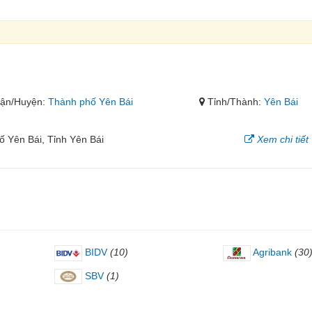
ận/Huyện:
Thành phố Yên Bái
Tỉnh/Thành:
Yên Bái
 Yên Bái, Tỉnh Yên Bái
Xem chi tiết
BIDV
(10)
Agribank
(30
SBV
(1)