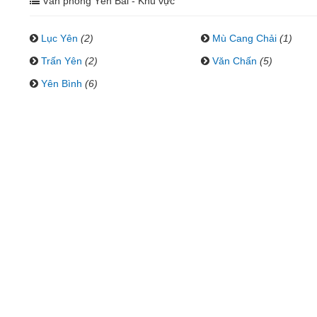
Văn phòng Yên Bái - Khu vực
Lục Yên
(2)
Mù Cang Chải
(1)
Trấn Yên
(2)
Văn Chấn
(5)
Yên Bình
(6)