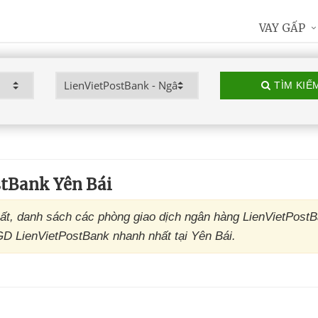
VAY GẤP
TÌM KIẾ
tBank Yên Bái
ất, danh sách các phòng giao dịch ngân hàng LienVietPost
PGD LienVietPostBank nhanh nhất tại Yên Bái.