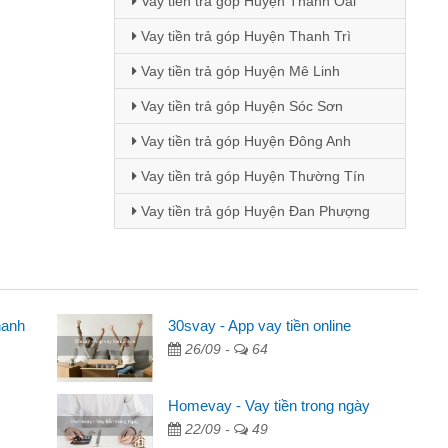
Vay tiền trả góp Huyện Thanh Oai
Vay tiền trả góp Huyện Thanh Trì
Vay tiền trả góp Huyện Mê Linh
Vay tiền trả góp Huyện Sóc Sơn
Vay tiền trả góp Huyện Đông Anh
Vay tiền trả góp Huyện Thường Tín
Vay tiền trả góp Huyện Đan Phượng
hanh
30svay - App vay tiền online
Mai Lan - Sinh vi
26/09 -
64
cầm cố chiếc xe wave
Tôi biết đến thô
tiền bằng CMND online
sinh viên nên cần 
Homevay - Vay tiền trong ngày
ợi, sẽ giới thiệu cho bạn
thấy thủ tục nhanh
22/09 -
49