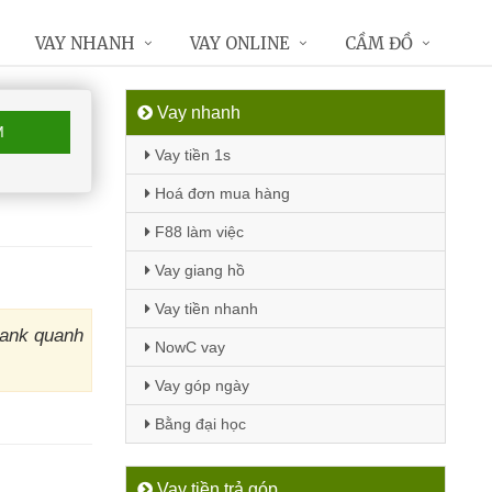
VAY NHANH
VAY ONLINE
CẦM ĐỒ
Vay nhanh
M
Vay tiền 1s
Hoá đơn mua hàng
F88 làm việc
Vay giang hồ
Vay tiền nhanh
Bank quanh
NowC vay
Vay góp ngày
Bằng đại học
Vay tiền trả góp