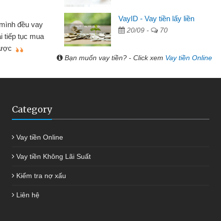
Cấn Văn Lực - Tạp hóa
VayID - Vay tiền lấy liền
 mình đều vay
20/09 -
70
Tôi kinh doanh buôn bán nhỏ 
ại tiếp tục mua
hàng, nhờ biết đến website qua b
 được
quyết được công việc của mìn
Bạn muốn vay tiền? - Click xem
Vay tiền Online
Category
Vay tiền Online
Vay tiền Không Lãi Suất
Kiểm tra nợ xấu
Liên hệ