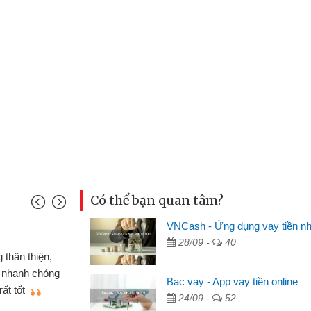
Có thể bạn quan tâm?
VNCash - Ứng dụng vay tiền n
Đoàn Hữu Cảnh
28/09 -
40
Mình cần tiền gấp nên định 
 thân thiện,
nhưng thật may đã có gói vay 
ân nhanh chóng
Bac vay - App vay tiền online
không cần gặp mặt nên rất tiện l
rất tốt
24/09 -
52
bè biết