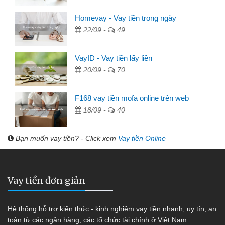
Homevay - Vay tiền trong ngày
22/09 -
49
VayID - Vay tiền lấy liền
20/09 -
70
F168 vay tiền mofa online trên web
18/09 -
40
Bạn muốn vay tiền? - Click xem
Vay tiền Online
Vay tiền đơn giản
Hệ thống hỗ trợ kiến thức - kinh nghiệm vay tiền nhanh, uy tín, an
toàn từ các ngân hàng, các tổ chức tài chính ở Việt Nam.