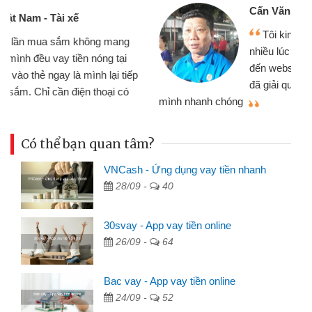
Cấn Văn Lực - Tạp hóa
Tôi kinh doanh buôn bán nhỏ lẻ
nhiều lúc cần vốn nhập hàng, nhờ biết
đến website qua bạn bè giới thiệu tôi
đã giải quyết được công việc của
mình nhanh chóng
th
Có thể bạn quan tâm?
VNCash - Ứng dụng vay tiền nhanh
28/09 -
40
30svay - App vay tiền online
26/09 -
64
Bac vay - App vay tiền online
24/09 -
52