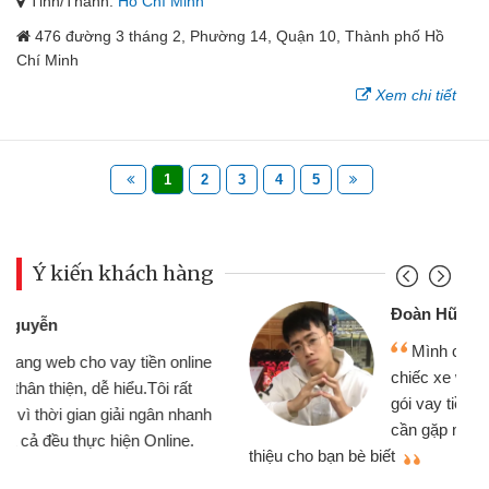
Tỉnh/Thành:
Hồ Chí Minh
476 đường 3 tháng 2, Phường 14, Quận 10, Thành phố Hồ
Chí Minh
Xem chi tiết
1
2
3
4
5
Ý kiến khách hàng
Đoàn Hữu Cảnh
Mình cần tiền gấp nên định cầm cố
chiếc xe wave nhưng thật may đã có
gói vay tiền bằng CMND online không
cần gặp mặt nên rất tiện lợi, sẽ giới
thiệu cho bạn bè biết
qu