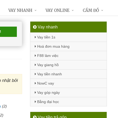
VAY NHANH
VAY ONLINE
CẦM ĐỒ
Vay nhanh
M
Vay tiền 1s
Hoá đơn mua hàng
F88 làm việc
Vay giang hồ
Vay tiền nhanh
 nhật bởi
NowC vay
Vay góp ngày
Bằng đại học
k
(2)
(2)
Vay tiền trả góp