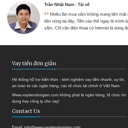
Cấn Văn Lực - Tạp hóa
 đều vay
Tôi kinh doanh buôn bán nhỏ lẻ n
ếp tục mua
hàng, nhờ biết đến website qua bạn bè 
quyết được công việc của mình nh
Vay tiền đơn giản
Hệ thống hỗ trợ kiến thức - kinh nghiệm vay tiền nhanh, uy tín,
an toàn từ các ngân hàng, các tổ chức tài chính ở Việt Nam.
Www.vaytiendongian.com không phải là ngân hàng, tổ chức tín
dụng hay công ty cho vay!
Contact Us
Email:
info@www.vaytiendongian.com