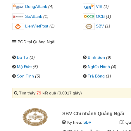
DongABank
(4)
VIB
(1)
SeABank
(1)
OCB
(1)
LienVietPost
(2)
SBV
(1)
PGD tại Quảng Ngãi
Ba Tơ
(1)
Bình Sơn
(9)
Mộ Đức
(5)
Nghĩa Hành
(4)
Sơn Tịnh
(5)
Trà Bồng
(1)
Tìm thấy
79
kết quả (0.0017 giây)
SBV Chi nhánh Quảng Ngãi
Ký hiệu:
SBV
Qu