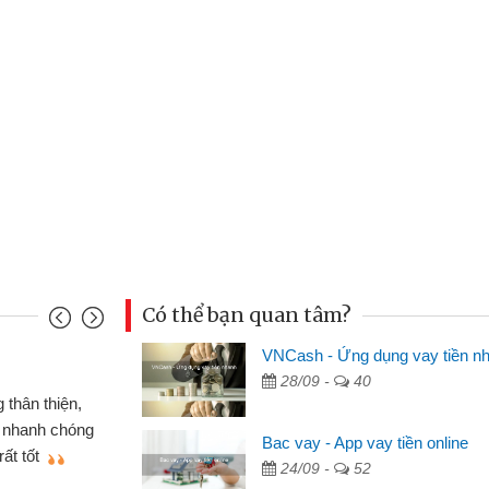
Có thể bạn quan tâm?
VNCash - Ứng dụng vay tiền n
Mai Lan - Sinh viên
28/09 -
40
cố chiếc xe wave
Tôi biết đến thông q
bằng CMND online
sinh viên nên cần đóng 
Bac vay - App vay tiền online
ẽ giới thiệu cho bạn
thấy thủ tục nhanh gọn 
24/09 -
52