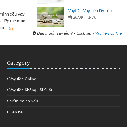
Lâm Minh Chánh
VayID - Vay tiền lấy liền
Mất 2 tuần các ngân 
20/09 -
70
hiều lúc cần vốn nhập
cần có 2 triệu để giải qu
giới thiệu tôi đã giải
được thôi. Cảm ơn đã g
anh chóng
Bạn muốn vay tiền? - Click xem
Vay tiền Online
Category
Vay tiền Online
Vay tiền Không Lãi Suất
Kiểm tra nợ xấu
Liên hệ