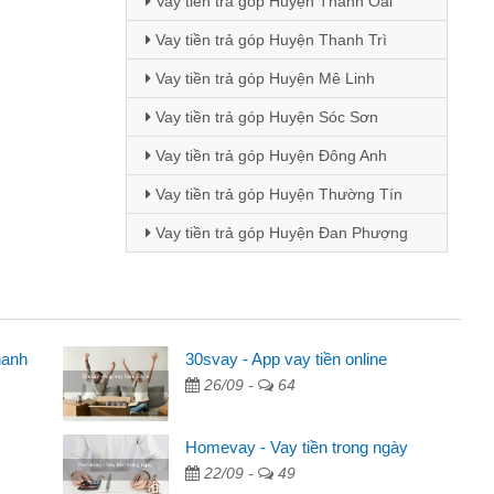
Vay tiền trả góp Huyện Thanh Oai
Vay tiền trả góp Huyện Thanh Trì
Vay tiền trả góp Huyện Mê Linh
Vay tiền trả góp Huyện Sóc Sơn
Vay tiền trả góp Huyện Đông Anh
Vay tiền trả góp Huyện Thường Tín
Vay tiền trả góp Huyện Đan Phượng
hanh
30svay - App vay tiền online
26/09 -
64
ua quảng cáo trên facebook. Tôi là
tiền nhà, sinh nhật bạn bè, mà đọc
Homevay - Vay tiền trong ngày
nên tôi quyết định vay
22/09 -
49