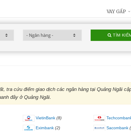
VAY GẤP
TÌM KIẾ
, tra cứu điểm giao dịch các ngân hàng tại Quảng Ngãi cập
quanh đây ở Quảng Ngãi.
VietinBank
(8)
Techcomban
Eximbank
(2)
Sacombank