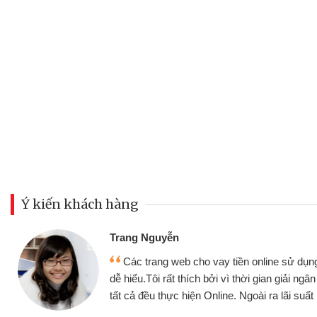
Ý kiến khách hàng
Đoàn Hữu Cảnh
Mình cần tiền gấp nên định cầm 
 thiện,
nhưng thật may đã có gói vay tiền 
anh chóng
không cần gặp mặt nên rất tiện lợi, s
ốt
bè biết