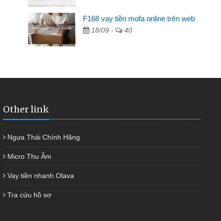
F168 vay tiền mofa online trên web
hàng không ai cho vay. Trong khi
18/09 -
40
yết việc riêng, trong 1-2 ngày tôi trả
iúp tôi kịp thời và nhanh chóng
Other link
Ngựa Thái Chính Hãng
Micro Thu Âm
Vay tiền nhanh Olava
Tra cứu hồ sơ