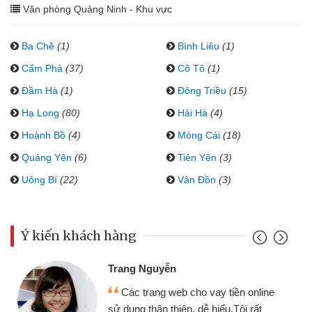
Văn phòng Quảng Ninh - Khu vực
Ba Chẽ
(1)
Bình Liêu
(1)
Cẩm Phả
(37)
Cô Tô
(1)
Đầm Hà
(1)
Đông Triều
(15)
Hạ Long
(80)
Hải Hà
(4)
Hoành Bồ
(4)
Móng Cái
(18)
Quảng Yên
(6)
Tiên Yên
(3)
Uông Bí
(22)
Vân Đồn
(3)
Ý kiến khách hàng
Đoàn Hữu C
 Nguyễn
Mình cần t
 trang web cho vay tiền online
chiếc xe wav
 thân thiện, dễ hiểu.Tôi rất