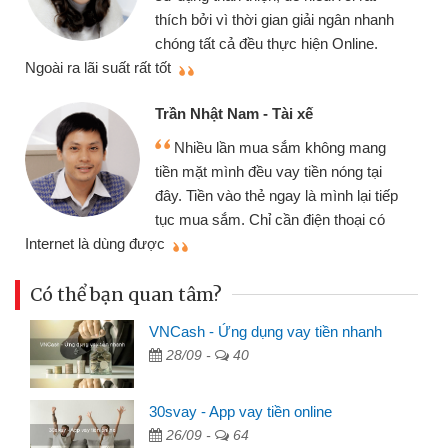
gói vay tiền
ởi vì thời gian giải ngân nhanh
cần gặp mặt nê
tất cả đều thực hiện Online.
thiệu cho bạn bè biết
Cấn Văn Lực
hật Nam - Tài xế
Tôi kinh d
ều lần mua sắm không mang
nhiều lúc cần
ặt mình đều vay tiền nóng tại
đến website qu
ền vào thẻ ngay là mình lại tiếp
đã giải quyết
a sắm. Chỉ cần điện thoại có
mình nhanh chóng
Có thể bạn quan tâm?
VNCash - Ứng dụng vay tiền nhanh
28/09 -
40
30svay - App vay tiền online
26/09 -
64