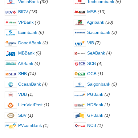
VietinBank
(33)
Techcombank
(5)
BIDV
(18)
MSB
(10)
VPBank
(7)
Agribank
(30)
Eximbank
(6)
Sacombank
(3)
DongABank
(2)
VIB
(7)
MBBank
(6)
SeABank
(4)
ABBank
(4)
SCB
(4)
SHB
(14)
OCB
(1)
OceanBank
(4)
Saigonbank
(5)
VDB
(1)
PGBank
(3)
LienVietPost
(1)
HDBank
(1)
SBV
(1)
GPBank
(1)
PVcomBank
(1)
NCB
(1)