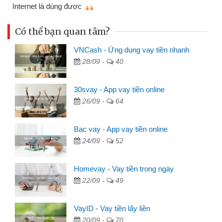
mì
Internet là dùng được
Có thể bạn quan tâm?
VNCash - Ứng dụng vay tiền nhanh
28/09 -
40
30svay - App vay tiền online
26/09 -
64
Bac vay - App vay tiền online
24/09 -
52
Homevay - Vay tiền trong ngày
22/09 -
49
VayID - Vay tiền lấy liền
20/09 -
70