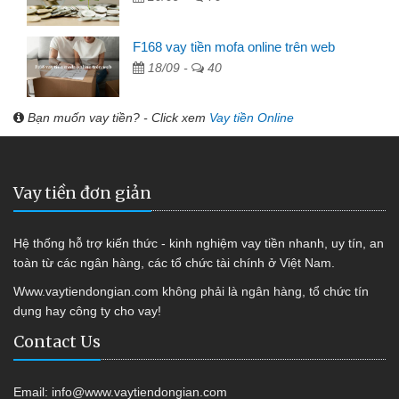
F168 vay tiền mofa online trên web
18/09 -
40
Bạn muốn vay tiền? - Click xem
Vay tiền Online
Vay tiền đơn giản
Hệ thống hỗ trợ kiến thức - kinh nghiệm vay tiền nhanh, uy tín, an
toàn từ các ngân hàng, các tổ chức tài chính ở Việt Nam.
Www.vaytiendongian.com không phải là ngân hàng, tổ chức tín
dụng hay công ty cho vay!
Contact Us
Email:
info@www.vaytiendongian.com