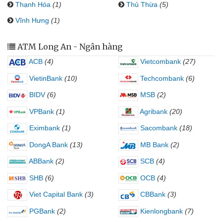
Thạnh Hóa
(1)
Thủ Thừa
(5)
Vĩnh Hưng
(1)
ATM Long An - Ngân hàng
ACB
(4)
Vietcombank
(27)
VietinBank
(10)
Techcombank
(6)
BIDV
(6)
MSB
(2)
VPBank
(1)
Agribank
(20)
Eximbank
(1)
Sacombank
(18)
DongA Bank
(13)
MB Bank
(2)
ABBank
(2)
SCB
(4)
SHB
(6)
OCB
(4)
Viet Capital Bank
(3)
CBBank
(3)
PGBank
(2)
Kienlongbank
(7)