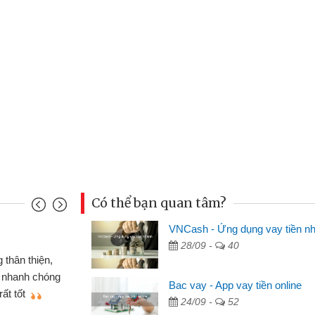
Có thể bạn quan tâm?
VNCash - Ứng dụng vay tiền n
Mai Lan - Sinh vi
28/09 -
40
cầm cố chiếc xe wave
Tôi biết đến thô
tiền bằng CMND online
sinh viên nên cần 
Bac vay - App vay tiền online
ợi, sẽ giới thiệu cho bạn
thấy thủ tục nhanh
24/09 -
52