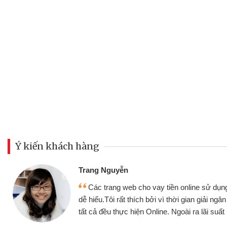
Ý kiến khách hàng
Đoàn Hữu Cảnh
Mình cần tiền gấp nên định 
 thân thiện,
nhưng thật may đã có gói vay 
ân nhanh chóng
không cần gặp mặt nên rất tiện l
rất tốt
bè biết