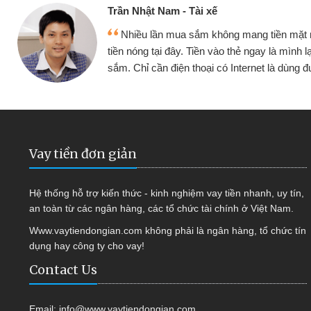
Cấn Văn Lực - Tạp hóa
 mình đều vay
Tôi kinh doanh buôn bán nhỏ 
ại tiếp tục mua
hàng, nhờ biết đến website qua b
 được
quyết được công việc của mìn
Vay tiền đơn giản
Hệ thống hỗ trợ kiến thức - kinh nghiệm vay tiền nhanh, uy tín,
an toàn từ các ngân hàng, các tổ chức tài chính ở Việt Nam.
Www.vaytiendongian.com không phải là ngân hàng, tổ chức tín
dụng hay công ty cho vay!
Contact Us
Email:
info@www.vaytiendongian.com