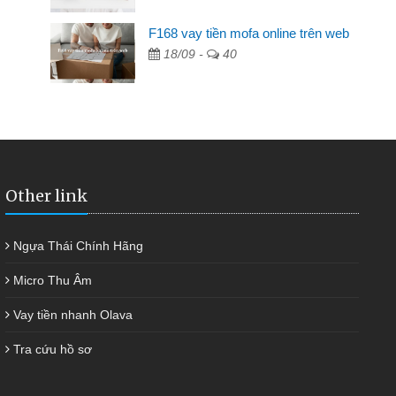
F168 vay tiền mofa online trên web
ngân hàng không ai cho vay. Trong khi
18/09 -
40
ải quyết việc riêng, trong 1-2 ngày tôi trả
đã giúp tôi kịp thời và nhanh chóng
Other link
Ngựa Thái Chính Hãng
Micro Thu Âm
Vay tiền nhanh Olava
Tra cứu hồ sơ