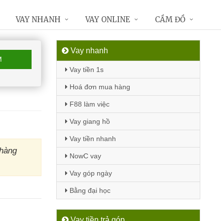
VAY NHANH
VAY ONLINE
CẦM ĐỒ
Vay nhanh
M
Vay tiền 1s
Hoá đơn mua hàng
F88 làm việc
Vay giang hồ
Vay tiền nhanh
 hàng
NowC vay
Vay góp ngày
Bằng đại học
Vay tiền trả góp