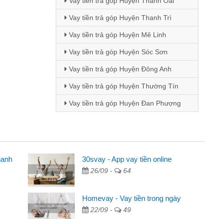
Vay tiền trả góp Huyện Thanh Oai
Vay tiền trả góp Huyện Thanh Trì
Vay tiền trả góp Huyện Mê Linh
Vay tiền trả góp Huyện Sóc Sơn
Vay tiền trả góp Huyện Đông Anh
Vay tiền trả góp Huyện Thường Tín
Vay tiền trả góp Huyện Đan Phượng
hanh
ên
30svay - App vay tiền online
26/09 -
64
ng qua quảng cáo trên facebook. Tôi là
đóng tiền nhà, sinh nhật bạn bè, mà đọc
Homevay - Vay tiền trong ngày
 gọn nên tôi quyết định vay
22/09 -
49