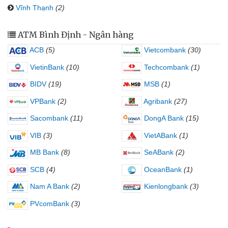
Vĩnh Thạnh
(2)
ATM Bình Định - Ngân hàng
ACB
(5)
Vietcombank
(30)
VietinBank
(10)
Techcombank
(1)
BIDV
(19)
MSB
(1)
VPBank
(2)
Agribank
(27)
Sacombank
(11)
DongA Bank
(15)
VIB
(3)
VietABank
(1)
MB Bank
(8)
SeABank
(2)
SCB
(4)
OceanBank
(1)
Nam A Bank
(2)
Kienlongbank
(3)
PVcomBank
(3)