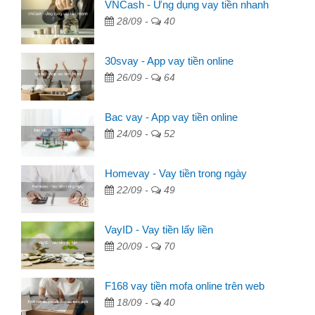
VNCash - Ứng dụng vay tiền nhanh
28/09 -
40
30svay - App vay tiền online
26/09 -
64
Bac vay - App vay tiền online
24/09 -
52
Homevay - Vay tiền trong ngày
22/09 -
49
VayID - Vay tiền lấy liền
20/09 -
70
F168 vay tiền mofa online trên web
18/09 -
40