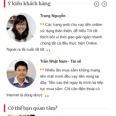
Ý kiến khách hàng
Đoàn Hữu Cảnh
Mình cần tiền gấp nên định cầm cố
nline
chiếc xe wave nhưng thật may đã có
rất
gói vay tiền bằng CMND online không
nhanh
cần gặp mặt nên rất tiện lợi, sẽ giới
ne.
thiệu cho bạn bè biết
Cấn Văn Lực - Tạp hóa
Tôi kinh doanh buôn bán nhỏ lẻ
mang
nhiều lúc cần vốn nhập hàng, nhờ biết
tại
đến website qua bạn bè giới thiệu tôi
i tiếp
đã giải quyết được công việc của
i có
mình nhanh chóng
Có thể bạn quan tâm?