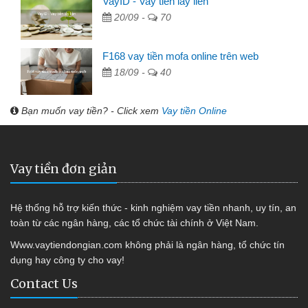
VayID - Vay tiền lấy liền
20/09 -
70
F168 vay tiền mofa online trên web
18/09 -
40
Bạn muốn vay tiền? - Click xem
Vay tiền Online
Vay tiền đơn giản
Hệ thống hỗ trợ kiến thức - kinh nghiệm vay tiền nhanh, uy tín, an
toàn từ các ngân hàng, các tổ chức tài chính ở Việt Nam.
Www.vaytiendongian.com không phải là ngân hàng, tổ chức tín
dụng hay công ty cho vay!
Contact Us