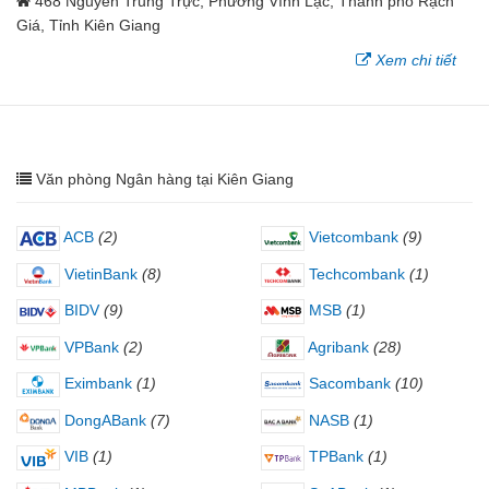
468 Nguyễn Trung Trực, Phường Vĩnh Lạc, Thành phố Rạch
Giá, Tỉnh Kiên Giang
Xem chi tiết
Văn phòng Ngân hàng tại Kiên Giang
ACB
(2)
Vietcombank
(9)
VietinBank
(8)
Techcombank
(1)
BIDV
(9)
MSB
(1)
VPBank
(2)
Agribank
(28)
Eximbank
(1)
Sacombank
(10)
DongABank
(7)
NASB
(1)
VIB
(1)
TPBank
(1)