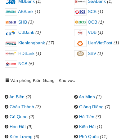
MBBank
(1)
SeABank
(1)
ABBank
(1)
SCB
(1)
SHB
(3)
OCB
(1)
CBBank
(1)
VDB
(1)
Kienlongbank
(17)
LienVietPost
(1)
HDBank
(1)
SBV
(1)
NCB
(5)
Văn phòng Kiên Giang - Khu vực
An Biên
(2)
An Minh
(1)
Châu Thành
(7)
Giồng Riềng
(7)
Gò Quao
(2)
Hà Tiên
(7)
Hòn Đất
(9)
Kiên Hải
(1)
Kiên Lương
(6)
Phú Quốc
(11)