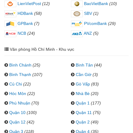
LienVietPost
(12)
BaoVietBank
(10)
HDBank
(58)
SBV
(1)
GPBank
(7)
PVcomBank
(29)
NCB
(24)
ANZ
(5)
Văn phòng Hồ Chí Minh - Khu vực
Bình Chánh
(25)
Bình Tân
(44)
Bình Thạnh
(107)
Cần Giờ
(3)
Củ Chi
(22)
Gò Vấp
(83)
Hóc Môn
(22)
Nhà Bè
(20)
Phú Nhuận
(70)
Quận 1
(177)
Quận 10
(100)
Quận 11
(75)
Quận 12
(42)
Quận 2
(49)
Quận 3
(118)
Quận 4
(35)