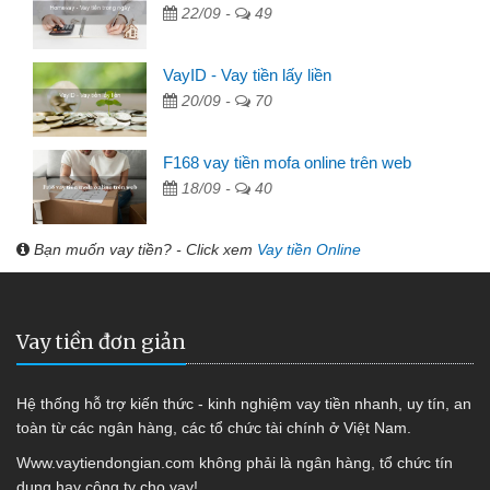
22/09 -
49
VayID - Vay tiền lấy liền
20/09 -
70
F168 vay tiền mofa online trên web
18/09 -
40
Bạn muốn vay tiền? - Click xem
Vay tiền Online
Vay tiền đơn giản
Hệ thống hỗ trợ kiến thức - kinh nghiệm vay tiền nhanh, uy tín, an
toàn từ các ngân hàng, các tổ chức tài chính ở Việt Nam.
Www.vaytiendongian.com không phải là ngân hàng, tổ chức tín
dụng hay công ty cho vay!