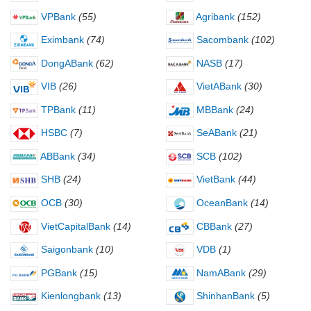
VPBank
(55)
Agribank
(152)
Eximbank
(74)
Sacombank
(102)
DongABank
(62)
NASB
(17)
VIB
(26)
VietABank
(30)
TPBank
(11)
MBBank
(24)
HSBC
(7)
SeABank
(21)
ABBank
(34)
SCB
(102)
SHB
(24)
VietBank
(44)
OCB
(30)
OceanBank
(14)
VietCapitalBank
(14)
CBBank
(27)
Saigonbank
(10)
VDB
(1)
PGBank
(15)
NamABank
(29)
Kienlongbank
(13)
ShinhanBank
(5)