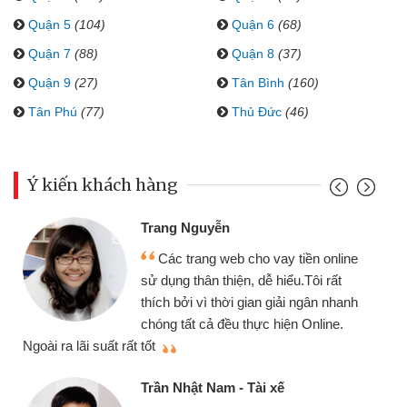
Quận 5
(104)
Quận 6
(68)
Quận 7
(88)
Quận 8
(37)
Quận 9
(27)
Tân Bình
(160)
Tân Phú
(77)
Thủ Đức
(46)
Ý kiến khách hàng
Đoàn Hữu Cảnh
Mình cần tiền gấp nên định cầm cố
chiếc xe wave nhưng thật may đã có
gói vay tiền bằng CMND online không
cần gặp mặt nên rất tiện lợi, sẽ giới
thiệu cho bạn bè biết
q
Cấn Văn Lực - Tạp hóa