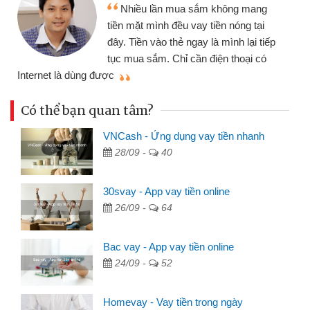
Tôi kinh doanh buôn bán nhỏ lẻ
nhiều lúc cần vốn nhập hàng, nhờ biết
đến website qua bạn bè giới thiệu tôi
p
đã giải quyết được công việc của
mình nhanh chóng
t
Có thể bạn quan tâm?
VNCash - Ứng dụng vay tiền nhanh
28/09 -
40
30svay - App vay tiền online
26/09 -
64
Bac vay - App vay tiền online
24/09 -
52
Homevay - Vay tiền trong ngày