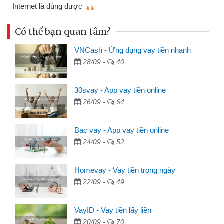
mì
Internet là dùng được
Có thể bạn quan tâm?
VNCash - Ứng dụng vay tiền nhanh
28/09 -
40
30svay - App vay tiền online
26/09 -
64
Bac vay - App vay tiền online
24/09 -
52
Homevay - Vay tiền trong ngày
22/09 -
49
VayID - Vay tiền lấy liền
20/09 -
70