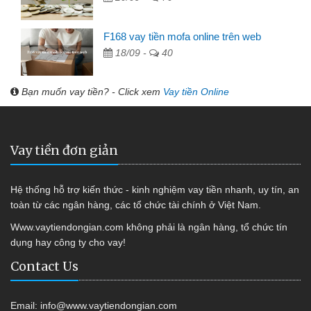
F168 vay tiền mofa online trên web
18/09 -
40
Bạn muốn vay tiền? - Click xem
Vay tiền Online
Vay tiền đơn giản
Hệ thống hỗ trợ kiến thức - kinh nghiệm vay tiền nhanh, uy tín, an
toàn từ các ngân hàng, các tổ chức tài chính ở Việt Nam.
Www.vaytiendongian.com không phải là ngân hàng, tổ chức tín
dụng hay công ty cho vay!
Contact Us
Email:
info@www.vaytiendongian.com