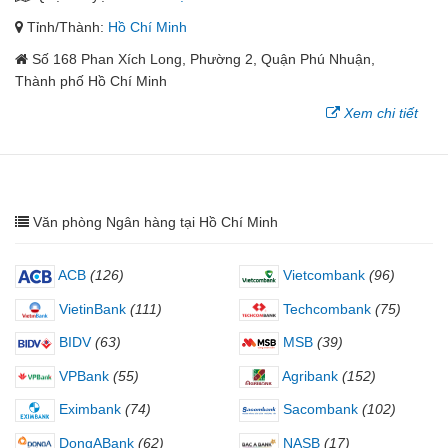
Tỉnh/Thành:
Hồ Chí Minh
Số 168 Phan Xích Long, Phường 2, Quận Phú Nhuận,
Thành phố Hồ Chí Minh
Xem chi tiết
Văn phòng Ngân hàng tại Hồ Chí Minh
ACB
(126)
Vietcombank
(96)
VietinBank
(111)
Techcombank
(75)
BIDV
(63)
MSB
(39)
VPBank
(55)
Agribank
(152)
Eximbank
(74)
Sacombank
(102)
DongABank
(62)
NASB
(17)