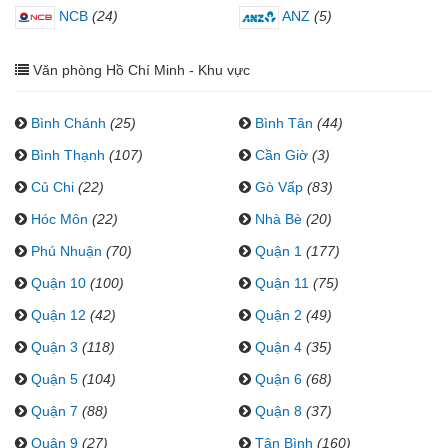
NCB
(24)
ANZ
(5)
Văn phòng Hồ Chí Minh - Khu vực
Bình Chánh
(25)
Bình Tân
(44)
Bình Thạnh
(107)
Cần Giờ
(3)
Củ Chi
(22)
Gò Vấp
(83)
Hóc Môn
(22)
Nhà Bè
(20)
Phú Nhuận
(70)
Quận 1
(177)
Quận 10
(100)
Quận 11
(75)
Quận 12
(42)
Quận 2
(49)
Quận 3
(118)
Quận 4
(35)
Quận 5
(104)
Quận 6
(68)
Quận 7
(88)
Quận 8
(37)
Quận 9
(27)
Tân Bình
(160)