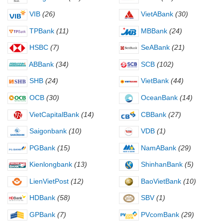
VIB
(26)
VietABank
(30)
TPBank
(11)
MBBank
(24)
HSBC
(7)
SeABank
(21)
ABBank
(34)
SCB
(102)
SHB
(24)
VietBank
(44)
OCB
(30)
OceanBank
(14)
VietCapitalBank
(14)
CBBank
(27)
Saigonbank
(10)
VDB
(1)
PGBank
(15)
NamABank
(29)
Kienlongbank
(13)
ShinhanBank
(5)
LienVietPost
(12)
BaoVietBank
(10)
HDBank
(58)
SBV
(1)
GPBank
(7)
PVcomBank
(29)