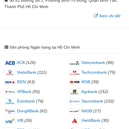
Số 81 Đường Số 1, Phường Bình Trị Đông, Quận Bình Tân,
Thành Phố Hồ Chí Minh
Xem chi tiết
Văn phòng Ngân hàng tại Hồ Chí Minh
ACB
(126)
Vietcombank
(96)
VietinBank
(111)
Techcombank
(75)
BIDV
(63)
MSB
(39)
VPBank
(55)
Agribank
(152)
Eximbank
(74)
Sacombank
(102)
DongABank
(62)
NASB
(17)
VIB
(26)
VietABank
(30)