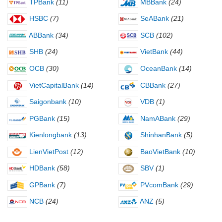
TPBank
(11)
MBBank
(24)
HSBC
(7)
SeABank
(21)
ABBank
(34)
SCB
(102)
SHB
(24)
VietBank
(44)
OCB
(30)
OceanBank
(14)
VietCapitalBank
(14)
CBBank
(27)
Saigonbank
(10)
VDB
(1)
PGBank
(15)
NamABank
(29)
Kienlongbank
(13)
ShinhanBank
(5)
LienVietPost
(12)
BaoVietBank
(10)
HDBank
(58)
SBV
(1)
GPBank
(7)
PVcomBank
(29)
NCB
(24)
ANZ
(5)