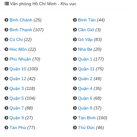
Văn phòng Hồ Chí Minh - Khu vực
Bình Chánh
(25)
Bình Tân
(44)
Bình Thạnh
(107)
Cần Giờ
(3)
Củ Chi
(22)
Gò Vấp
(83)
Hóc Môn
(22)
Nhà Bè
(20)
Phú Nhuận
(70)
Quận 1
(177)
Quận 10
(100)
Quận 11
(75)
Quận 12
(42)
Quận 2
(49)
Quận 3
(118)
Quận 4
(35)
Quận 5
(104)
Quận 6
(68)
Quận 7
(88)
Quận 8
(37)
Quận 9
(27)
Tân Bình
(160)
Tân Phú
(77)
Thủ Đức
(46)