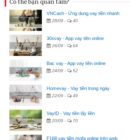
Có thể bạn quan tâm?
VNCash - Ứng dụng vay tiền nhanh
28/09 -
40
30svay - App vay tiền online
26/09 -
64
Bac vay - App vay tiền online
24/09 -
52
Homevay - Vay tiền trong ngày
22/09 -
49
VayID - Vay tiền lấy liền
20/09 -
70
F168 vay tiền mofa online trên web