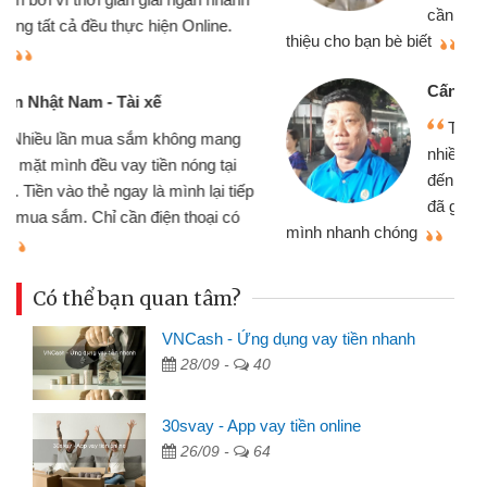
cần gặp mặt nên rất tiện lợi, sẽ giới
thiệu cho bạn bè biết
qu
Cấn Văn Lực - Tạp hóa
Tôi kinh doanh buôn bán nhỏ lẻ
nhiều lúc cần vốn nhập hàng, nhờ biết
đến website qua bạn bè giới thiệu tôi
đã giải quyết được công việc của
mình nhanh chóng
th
Có thể bạn quan tâm?
VNCash - Ứng dụng vay tiền nhanh
28/09 -
40
30svay - App vay tiền online
26/09 -
64