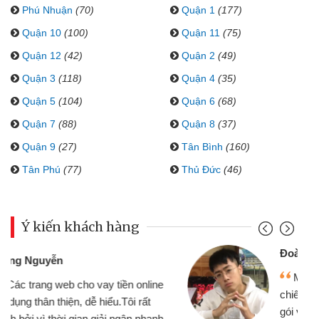
Phú Nhuận
(70)
Quận 1
(177)
Quận 10
(100)
Quận 11
(75)
Quận 12
(42)
Quận 2
(49)
Quận 3
(118)
Quận 4
(35)
Quận 5
(104)
Quận 6
(68)
Quận 7
(88)
Quận 8
(37)
Quận 9
(27)
Tân Bình
(160)
Tân Phú
(77)
Thủ Đức
(46)
Ý kiến khách hàng
Đoàn Hữu Cảnh
Mình cần tiền gấp nên định cầm cố
chiếc xe wave nhưng thật may đã có
gói vay tiền bằng CMND online không