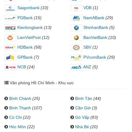
Saigonbank
(10)
VDB
(1)
PGBank
(15)
NamABank
(29)
Kienlongbank
(13)
ShinhanBank
(5)
LienVietPost
(12)
BaoVietBank
(10)
HDBank
(58)
SBV
(1)
GPBank
(7)
PVcomBank
(29)
NCB
(24)
ANZ
(5)
Văn phòng Hồ Chí Minh - Khu vực
Bình Chánh
(25)
Bình Tân
(44)
Bình Thạnh
(107)
Cần Giờ
(3)
Củ Chi
(22)
Gò Vấp
(83)
Hóc Môn
(22)
Nhà Bè
(20)