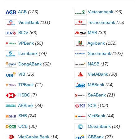
ACB
(126)
Vietcombank
(96)
VietinBank
(111)
Techcombank
(75)
BIDV
(63)
MSB
(39)
VPBank
(55)
Agribank
(152)
Eximbank
(74)
Sacombank
(102)
DongABank
(62)
NASB
(17)
VIB
(26)
VietABank
(30)
TPBank
(11)
MBBank
(24)
HSBC
(7)
SeABank
(21)
ABBank
(34)
SCB
(102)
SHB
(24)
VietBank
(44)
OCB
(30)
OceanBank
(14)
VietCapitalBank
(14)
CBBank
(27)